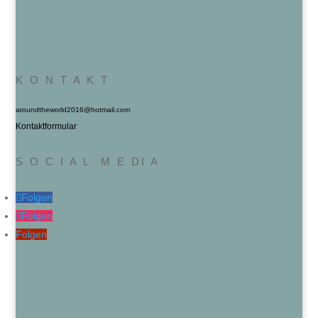
K O N T A K T
aroundtheworld2016@hotmail.com
Kontaktformular
S O C I A L M E DI A
Folgen
Folgen
Folgen