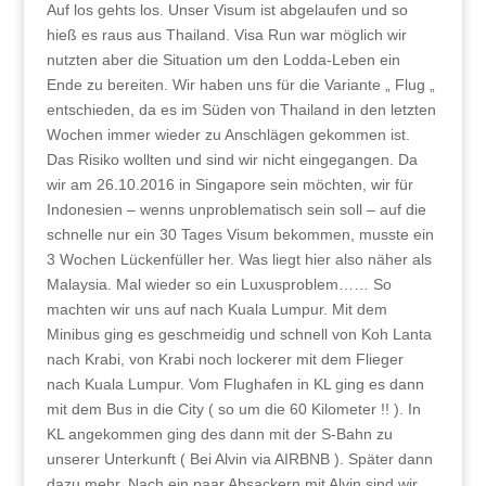
Auf los gehts los. Unser Visum ist abgelaufen und so
hieß es raus aus Thailand. Visa Run war möglich wir
nutzten aber die Situation um den Lodda-Leben ein
Ende zu bereiten. Wir haben uns für die Variante „ Flug „
entschieden, da es im Süden von Thailand in den letzten
Wochen immer wieder zu Anschlägen gekommen ist.
Das Risiko wollten und sind wir nicht eingegangen. Da
wir am 26.10.2016 in Singapore sein möchten, wir für
Indonesien – wenns unproblematisch sein soll – auf die
schnelle nur ein 30 Tages Visum bekommen, musste ein
3 Wochen Lückenfüller her. Was liegt hier also näher als
Malaysia. Mal wieder so ein Luxusproblem…… So
machten wir uns auf nach Kuala Lumpur. Mit dem
Minibus ging es geschmeidig und schnell von Koh Lanta
nach Krabi, von Krabi noch lockerer mit dem Flieger
nach Kuala Lumpur. Vom Flughafen in KL ging es dann
mit dem Bus in die City ( so um die 60 Kilometer !! ). In
KL angekommen ging des dann mit der S-Bahn zu
unserer Unterkunft ( Bei Alvin via AIRBNB ). Später dann
dazu mehr. Nach ein paar Absackern mit Alvin sind wir