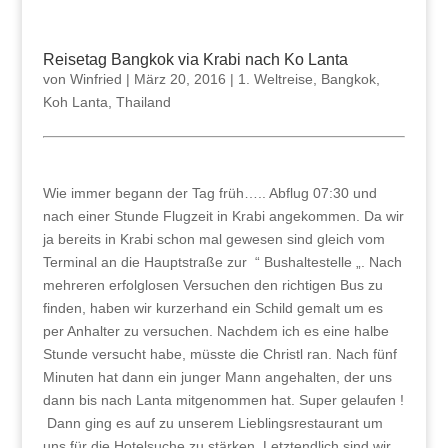
Reisetag Bangkok via Krabi nach Ko Lanta
von
Winfried
|
März 20, 2016
|
1. Weltreise
,
Bangkok
,
Koh Lanta
,
Thailand
Wie immer begann der Tag früh….. Abflug 07:30 und
nach einer Stunde Flugzeit in Krabi angekommen. Da wir
ja bereits in Krabi schon mal gewesen sind gleich vom
Terminal an die Hauptstraße zur “ Bushaltestelle „. Nach
mehreren erfolglosen Versuchen den richtigen Bus zu
finden, haben wir kurzerhand ein Schild gemalt um es
per Anhalter zu versuchen. Nachdem ich es eine halbe
Stunde versucht habe, müsste die Christl ran. Nach fünf
Minuten hat dann ein junger Mann angehalten, der uns
dann bis nach Lanta mitgenommen hat. Super gelaufen !
Dann ging es auf zu unserem Lieblingsrestaurant um
uns für die Hotelsuche zu stärken. Letztendlich sind wir