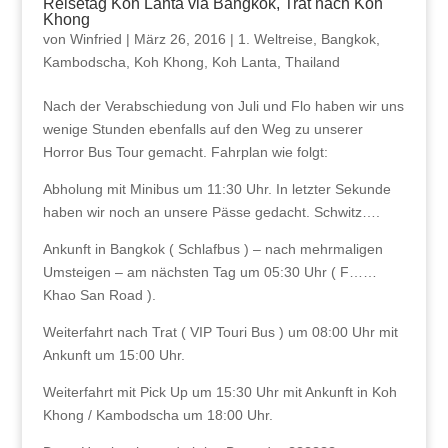
Reisetag Koh Lanta via Bangkok, Trat nach Koh
Khong
von
Winfried
|
März 26, 2016
|
1. Weltreise
,
Bangkok
,
Kambodscha
,
Koh Khong
,
Koh Lanta
,
Thailand
Nach der Verabschiedung von Juli und Flo haben wir uns
wenige Stunden ebenfalls auf den Weg zu unserer
Horror Bus Tour gemacht. Fahrplan wie folgt:
Abholung mit Minibus um 11:30 Uhr. In letzter Sekunde
haben wir noch an unsere Pässe gedacht. Schwitz….
Ankunft in Bangkok ( Schlafbus ) – nach mehrmaligen
Umsteigen – am nächsten Tag um 05:30 Uhr ( F……
Khao San Road ).
Weiterfahrt nach Trat ( VIP Touri Bus ) um 08:00 Uhr mit
Ankunft um 15:00 Uhr.
Weiterfahrt mit Pick Up um 15:30 Uhr mit Ankunft in Koh
Khong / Kambodscha um 18:00 Uhr.