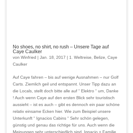
No shoes, no shirt, no rush – Unsere Tage auf
Caye Caulker
von
Winfried
|
Jan. 18, 2017
|
1. Weltreise
,
Belize
,
Caye
Caulker
Auf Caye fahren – bis auf wenige Ausnahmen – nur Golf
Carts. Ziemlich geil und entspannt. Unser Tipp dazu an
die Locals, stellt doch bitte alle auf “ Elektro “ um, Danke
! Auch wenn Caye auf den ersten Blick sehr touristisch
aussieht – ist es auch – gibt es dennoch ein paar schöne
relativ einsame Ecken hier. Wie zum Beispiel unsere
Unterkunft “ Ignacios Cabins “ Sehr schön gelegen,
günstig und genau das richtige für uns. Auch wenn die
Meinungen sehr unterschiedlich sind, Ignacio + Familie