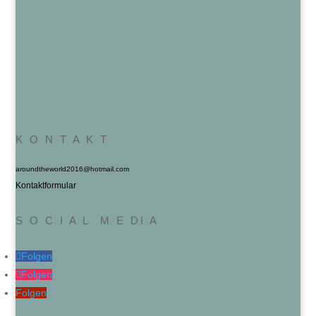
K O N T A K T
aroundtheworld2016@hotmail.com
Kontaktformular
S O C I A L M E DI A
Folgen
Folgen
Folgen