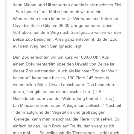
denn Miriam und Uli steuerten ebenfalls als nächstes Ziel
“ San Ignacio “ an. Mal schauen ob wir dort ein
Wiedersehen feiern können 😉 Wir haben die Fähre ab
Caye bis Belize City um 06:30 Uhr genommen. Unser
Vorhaben, auf dem Weg nach San Ignacio wollen wir den
Belize Zoo besuchen. Alles ganz entspannt, da der Zoo
auf dem Weg nach San Ignacio liegt.
Den Zoo erreichten wir um kurz vor 09:00 Uhr. Aus
einem Dokumentarfilm über den Urwald von Belize ist
dieser Zoo entstanden. Auch als kleinster Zoo der Welt “
bekannt “ kann man hier ca, 130 Tiere / 45 Arten in
einem tollen Stück Urwald anschauen. Das besondere
daran, hier gibt es nur einheimische Tiere ( z.B.
Notleidende oder von der Waldrodung bedroht… etc ).
Ein Minizoo in einer super Anlage. Ein vielleicht “ Nachteil
“ denn aufgrund der Vegetation und großzügigen
Gehege, kann man manchmal die Tiere nicht sehen. So
einfach ist das. Kein Bock auf Touris, dann verpiss ich
mich mal…… So wollen wir die Tiere sehen… oder auch