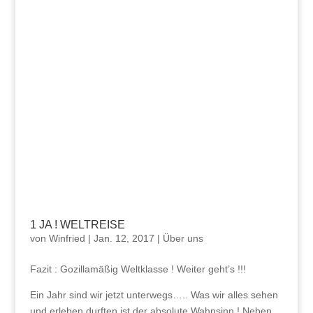
1 JA ! WELTREISE
von
Winfried
|
Jan. 12, 2017
|
Über uns
Fazit : Gozillamäßig Weltklasse ! Weiter geht’s !!!
Ein Jahr sind wir jetzt unterwegs….. Was wir alles sehen
und erleben durften ist der absolute Wahnsinn ! Neben