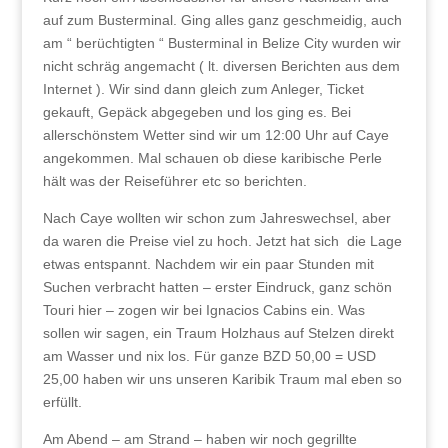
auf zum Busterminal. Ging alles ganz geschmeidig, auch
am “ berüchtigten “ Busterminal in Belize City wurden wir
nicht schräg angemacht ( lt. diversen Berichten aus dem
Internet ). Wir sind dann gleich zum Anleger, Ticket
gekauft, Gepäck abgegeben und los ging es. Bei
allerschönstem Wetter sind wir um 12:00 Uhr auf Caye
angekommen. Mal schauen ob diese karibische Perle
hält was der Reiseführer etc so berichten.
Nach Caye wollten wir schon zum Jahreswechsel, aber
da waren die Preise viel zu hoch. Jetzt hat sich die Lage
etwas entspannt. Nachdem wir ein paar Stunden mit
Suchen verbracht hatten – erster Eindruck, ganz schön
Touri hier – zogen wir bei Ignacios Cabins ein. Was
sollen wir sagen, ein Traum Holzhaus auf Stelzen direkt
am Wasser und nix los. Für ganze BZD 50,00 = USD
25,00 haben wir uns unseren Karibik Traum mal eben so
erfüllt.
Am Abend – am Strand – haben wir noch gegrillte