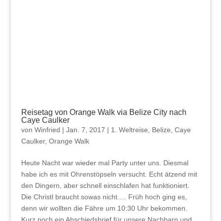
Reisetag von Orange Walk via Belize City nach
Caye Caulker
von
Winfried
|
Jan. 7, 2017
|
1. Weltreise
,
Belize
,
Caye
Caulker
,
Orange Walk
Heute Nacht war wieder mal Party unter uns. Diesmal
habe ich es mit Ohrenstöpseln versucht. Echt ätzend mit
den Dingern, aber schnell einschlafen hat funktioniert.
Die Christl braucht sowas nicht…. Früh hoch ging es,
denn wir wollten die Fähre um 10:30 Uhr bekommen.
Kurz noch ein Abschiedsbrief für unsere Nachbarn und