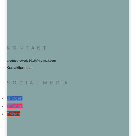
K O N T A K T
aroundtheworld2016@hotmail.com
Kontaktformular
S O C I A L M E DI A
Folgen
Folgen
Folgen