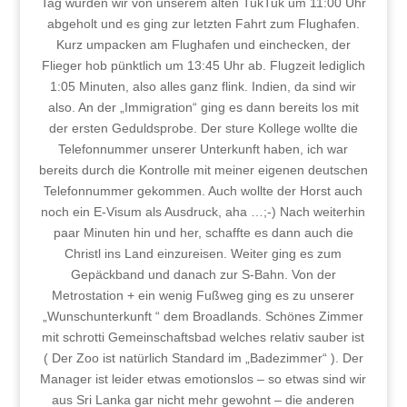
Tag wurden wir von unserem alten TukTuk um 11:00 Uhr
abgeholt und es ging zur letzten Fahrt zum Flughafen.
Kurz umpacken am Flughafen und einchecken, der
Flieger hob pünktlich um 13:45 Uhr ab. Flugzeit lediglich
1:05 Minuten, also alles ganz flink. Indien, da sind wir
also. An der „Immigration“ ging es dann bereits los mit
der ersten Geduldsprobe. Der sture Kollege wollte die
Telefonnummer unserer Unterkunft haben, ich war
bereits durch die Kontrolle mit meiner eigenen deutschen
Telefonnummer gekommen. Auch wollte der Horst auch
noch ein E-Visum als Ausdruck, aha …;-) Nach weiterhin
paar Minuten hin und her, schaffte es dann auch die
Christl ins Land einzureisen. Weiter ging es zum
Gepäckband und danach zur S-Bahn. Von der
Metrostation + ein wenig Fußweg ging es zu unserer
„Wunschunterkunft “ dem Broadlands. Schönes Zimmer
mit schrotti Gemeinschaftsbad welches relativ sauber ist
( Der Zoo ist natürlich Standard im „Badezimmer“ ). Der
Manager ist leider etwas emotionslos – so etwas sind wir
aus Sri Lanka gar nicht mehr gewohnt – die anderen