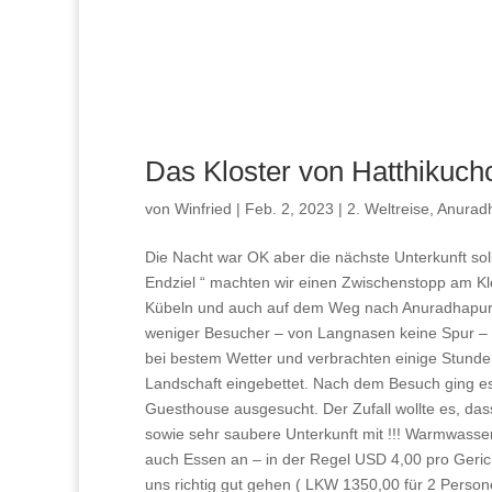
Das Kloster von Hatthikuch
von
Winfried
|
Feb. 2, 2023
|
2. Weltreise
,
Anurad
Die Nacht war OK aber die nächste Unterkunft so
Endziel “ machten wir einen Zwischenstopp am Kl
Kübeln und auch auf dem Weg nach Anuradhapur
weniger Besucher – von Langnasen keine Spur – ve
bei bestem Wetter und verbrachten einige Stunde
Landschaft eingebettet. Nach dem Besuch ging es
Guesthouse ausgesucht. Der Zufall wollte es, das
sowie sehr saubere Unterkunft mit !!! Warmwasser 
auch Essen an – in der Regel USD 4,00 pro Gerich
uns richtig gut gehen ( LKW 1350,00 für 2 Pers