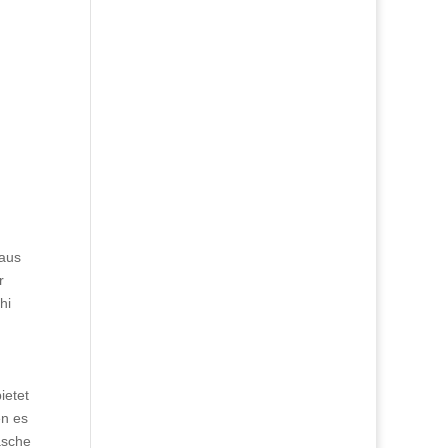
 aus
r
hi
ietet
en es
äsche