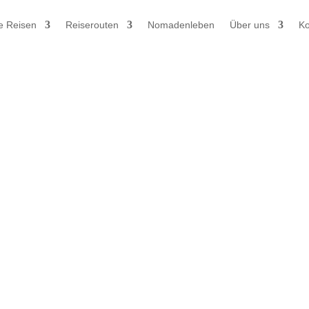
e Reisen
Reiserouten
Nomadenleben
Über uns
Ko