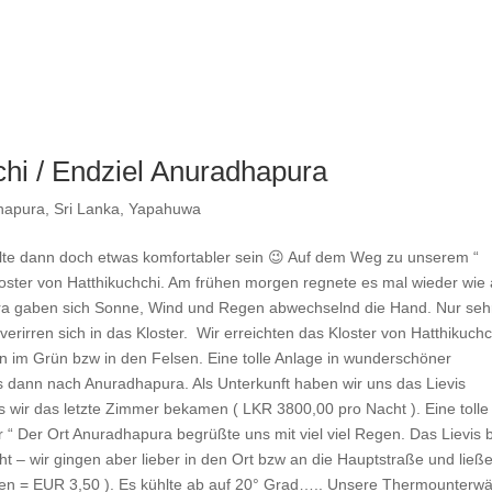
chi / Endziel Anuradhapura
hapura
,
Sri Lanka
,
Yapahuwa
llte dann doch etwas komfortabler sein 😉 Auf dem Weg zu unserem “
oster von Hatthikuchchi. Am frühen morgen regnete es mal wieder wie
a gaben sich Sonne, Wind und Regen abwechselnd die Hand. Nur seh
rirren sich in das Kloster. Wir erreichten das Kloster von Hatthikuchc
n im Grün bzw in den Felsen. Eine tolle Anlage in wunderschöner
 dann nach Anuradhapura. Als Unterkunft haben wir uns das Lievis
s wir das letzte Zimmer bekamen ( LKR 3800,00 pro Nacht ). Eine tolle
“ Der Ort Anuradhapura begrüßte uns mit viel viel Regen. Das Lievis b
t – wir gingen aber lieber in den Ort bzw an die Hauptstraße und ließ
onen = EUR 3,50 ). Es kühlte ab auf 20° Grad….. Unsere Thermounterw