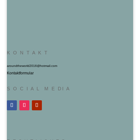
K O N T A K T
aroundtheworld2016@hotmail.com
Kontaktformular
S O C I A L M E DI A