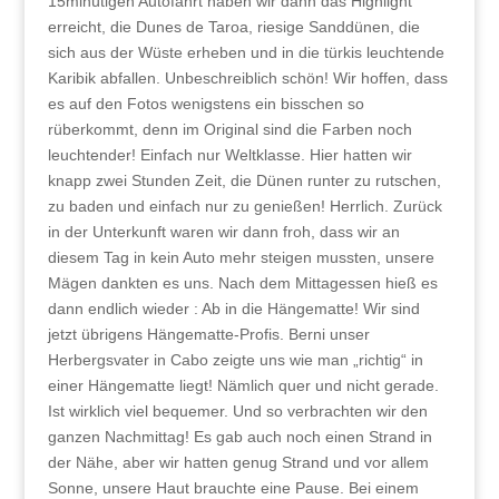
15minütigen Autofahrt haben wir dann das Highlight
erreicht, die Dunes de Taroa, riesige Sanddünen, die
sich aus der Wüste erheben und in die türkis leuchtende
Karibik abfallen. Unbeschreiblich schön! Wir hoffen, dass
es auf den Fotos wenigstens ein bisschen so
rüberkommt, denn im Original sind die Farben noch
leuchtender! Einfach nur Weltklasse. Hier hatten wir
knapp zwei Stunden Zeit, die Dünen runter zu rutschen,
zu baden und einfach nur zu genießen! Herrlich. Zurück
in der Unterkunft waren wir dann froh, dass wir an
diesem Tag in kein Auto mehr steigen mussten, unsere
Mägen dankten es uns. Nach dem Mittagessen hieß es
dann endlich wieder : Ab in die Hängematte! Wir sind
jetzt übrigens Hängematte-Profis. Berni unser
Herbergsvater in Cabo zeigte uns wie man „richtig“ in
einer Hängematte liegt! Nämlich quer und nicht gerade.
Ist wirklich viel bequemer. Und so verbrachten wir den
ganzen Nachmittag! Es gab auch noch einen Strand in
der Nähe, aber wir hatten genug Strand und vor allem
Sonne, unsere Haut brauchte eine Pause. Bei einem