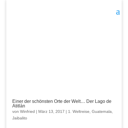
Einer der schönsten Orte der Welt… Der Lago de
Atitlán
von
Winfried
|
März 13, 2017
|
1. Weltreise
,
Guatemala
,
Jaibalito