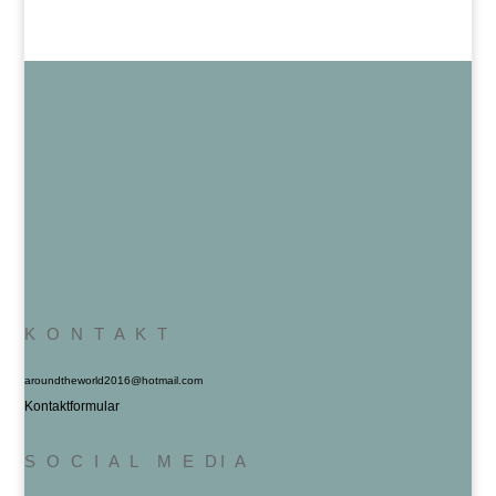
K O N T A K T
aroundtheworld2016@hotmail.com
Kontaktformular
S O C I A L M E DI A