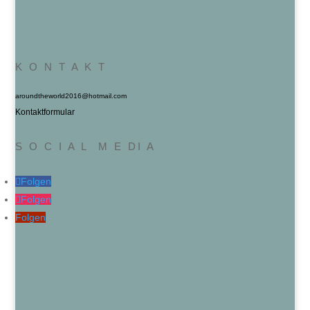
K O N T A K T
aroundtheworld2016@hotmail.com
Kontaktformular
S O C I A L M E DI A
Folgen
Folgen
Folgen