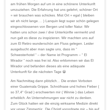
am frühen Morgen auf um in eine schönere Unterkunft
umzuziehen. Die Erfahrung hat uns gelehrt, schöner Ort
= wir brauchen was schickes. Mist Ort = egal ( bleiben
wir eh nicht lange…. ) Lanquin liegt super schön gelegen
eingeschlossenen von Bergen und toller Natur. Wir
hatten uns schon zwei / drei Unterkünfte vermerkt und
nun galt es diese zu inspizieren. Wir machten uns auf
zum El Retiro wunderschön am Fluss gelegen. Leider
ausgebucht aber man sagte uns, dass im “
Schwesterhotel “ – der Name ist Programm – “ El
Mirador “ noch was frei ist. Also erklommen wir das El
Mirador und befanden dieses als eine adäquate
Unterkunft für die nächsten Tage 😀
Am Nachmittag dann plötzlich… Die ersten Vorboten
einer Guatemala Grippe. Schnöfnase und hohes Fieber (
so 37,4° Grad ) erschwerten mir ( Winnie ) das Leben
erheblich. An Unternehmungen war nicht zu denken.
Zum Glück hatten wir die einzig wirksame Medizin direkt
vor unser Zimmertür. Die Christl vorordnete mir – bis auf