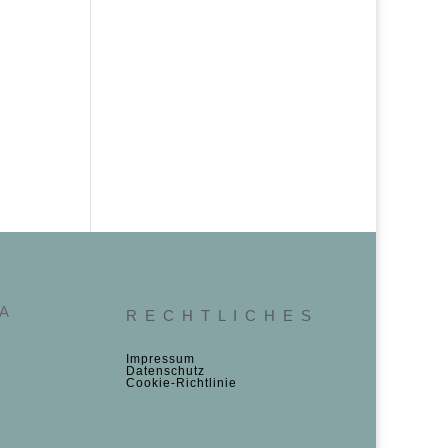
 A
R E C H T L I C H E S
Impressum
Datenschutz
Cookie‑Richtlinie