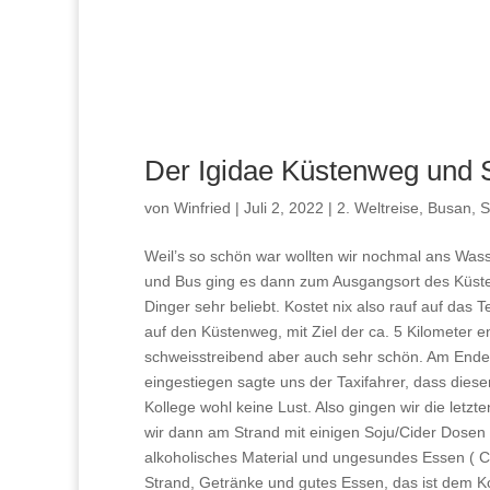
Der Igidae Küstenweg und 
von
Winfried
|
Juli 2, 2022
|
2. Weltreise
,
Busan
,
S
Weil’s so schön war wollten wir nochmal ans Wa
und Bus ging es dann zum Ausgangsort des Küsten
Dinger sehr beliebt. Kostet nix also rauf auf das
auf den Küstenweg, mit Ziel der ca. 5 Kilometer 
schweisstreibend aber auch sehr schön. Am Ende
eingestiegen sagte uns der Taxifahrer, dass dies
Kollege wohl keine Lust. Also gingen wir die le
wir dann am Strand mit einigen Soju/Cider Dosen a
alkoholisches Material und ungesundes Essen ( C
Strand, Getränke und gutes Essen, das ist dem 