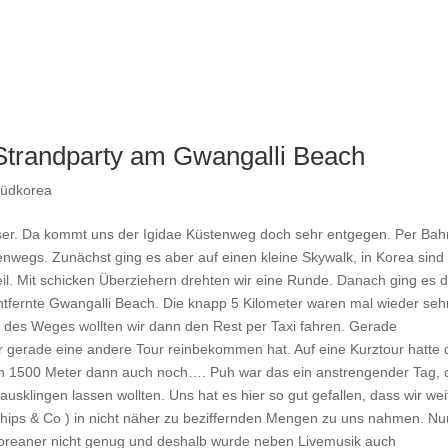
Strandparty am Gwangalli Beach
üdkorea
sser. Da kommt uns der Igidae Küstenweg doch sehr entgegen. Per Bah
wegs. Zunächst ging es aber auf einen kleine Skywalk, in Korea sind 
 Teil. Mit schicken Überziehern drehten wir eine Runde. Danach ging es 
entfernte Gwangalli Beach. Die knapp 5 Kilometer waren mal wieder seh
 des Weges wollten wir dann den Rest per Taxi fahren. Gerade
er gerade eine andere Tour reinbekommen hat. Auf eine Kurztour hatte 
tzten 1500 Meter dann auch noch…. Puh war das ein anstrengender Tag,
usklingen lassen wollten. Uns hat es hier so gut gefallen, dass wir wei
hips & Co ) in nicht näher zu beziffernden Mengen zu uns nahmen. Nu
Koreaner nicht genug und deshalb wurde neben Livemusik auch