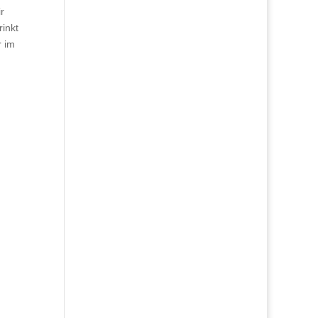
r
rinkt
r im