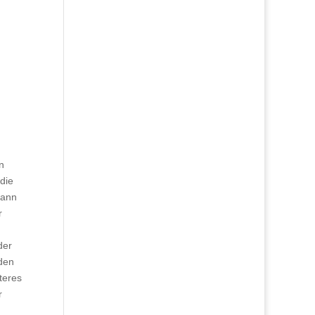
n
die
dann
r
der
 den
teres
r