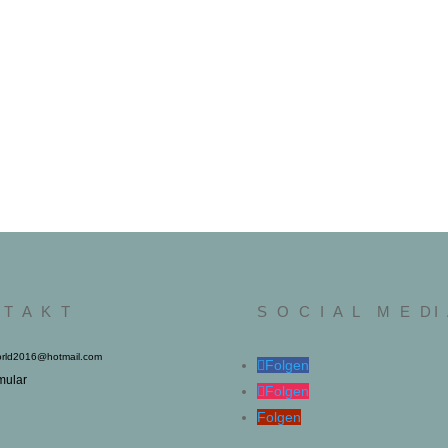
 T A K T
S O C I A L M E DI
rld2016@hotmail.com
Folgen
mular
Folgen
Folgen