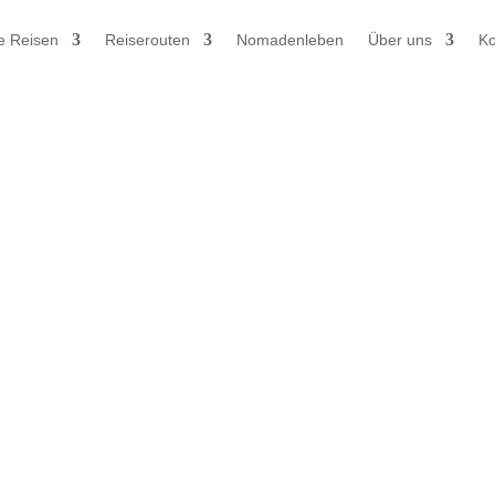
e Reisen
Reiserouten
Nomadenleben
Über uns
Ko