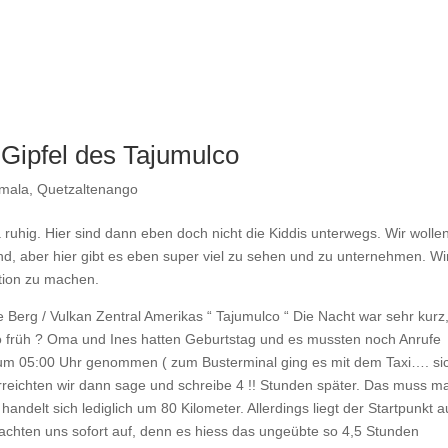
Gipfel des Tajumulco
mala
,
Quetzaltenango
ga ruhig. Hier sind dann eben doch nicht die Kiddis unterwegs. Wir wollen
nd, aber hier gibt es eben super viel zu sehen und zu unternehmen. Wi
ktion zu machen.
Berg / Vulkan Zentral Amerikas “ Tajumulco “ Die Nacht war sehr kurz
 früh ? Oma und Ines hatten Geburtstag und es mussten noch Anrufe
 um 05:00 Uhr genommen ( zum Busterminal ging es mit dem Taxi…. si
rreichten wir dann sage und schreibe 4 !! Stunden später. Das muss m
ndelt sich lediglich um 80 Kilometer. Allerdings liegt der Startpunkt a
achten uns sofort auf, denn es hiess das ungeübte so 4,5 Stunden