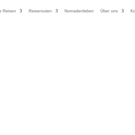
e Reisen
Reiserouten
Nomadenleben
Über uns
Ko