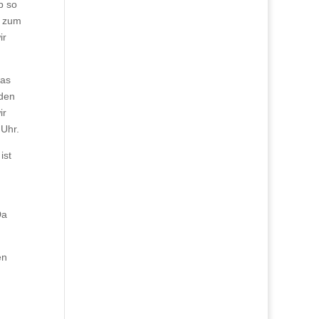
p so
g zum
ir
.
was
nden
ir
 Uhr.
ist
Da
en