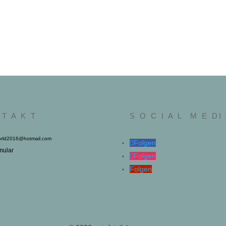
 T A K T
S O C I A L M E DI
rld2016@hotmail.com
Folgen
mular
Folgen
Folgen