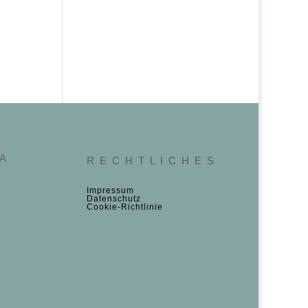
 A
R E C H T L I C H E S
Impressum
Datenschutz
Cookie‑Richtlinie