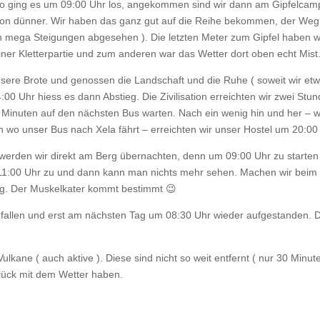
so ging es um 09:00 Uhr los, angekommen sind wir dann am Gipfelcam
schon dünner. Wir haben das ganz gut auf die Reihe bekommen, der We
 mega Steigungen abgesehen ). Die letzten Meter zum Gipfel haben w
ner Kletterpartie und zum anderen war das Wetter dort oben echt Mist
unsere Brote und genossen die Landschaft und die Ruhe ( soweit wir et
0 Uhr hiess es dann Abstieg. Die Zivilisation erreichten wir zwei Stu
r Minuten auf den nächsten Bus warten. Nach ein wenig hin und her – w
 wo unser Bus nach Xela fährt – erreichten wir unser Hostel um 20:00
werden wir direkt am Berg übernachten, denn um 09:00 Uhr zu starten 
um 11:00 Uhr zu und dann kann man nichts mehr sehen. Machen wir beim
lug. Der Muskelkater kommt bestimmt 😉
efallen und erst am nächsten Tag um 08:30 Uhr wieder aufgestanden. 
lkane ( auch aktive ). Diese sind nicht so weit entfernt ( nur 30 Minut
Glück mit dem Wetter haben.