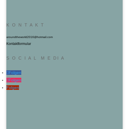
K O N T A K T
aroundtheworld2016@hotmail.com
Kontaktformular
S O C I A L M E DI A
Folgen
Folgen
Folgen