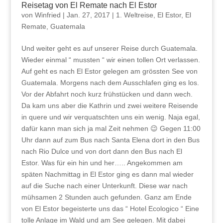
Reisetag von El Remate nach El Estor
von
Winfried
|
Jan. 27, 2017
|
1. Weltreise
,
El Estor
,
El
Remate
,
Guatemala
Und weiter geht es auf unserer Reise durch Guatemala.
Wieder einmal “ mussten “ wir einen tollen Ort verlassen.
Auf geht es nach El Estor gelegen am grössten See von
Guatemala. Morgens nach dem Ausschlafen ging es los.
Vor der Abfahrt noch kurz frühstücken und dann wech.
Da kam uns aber die Kathrin und zwei weitere Reisende
in quere und wir verquatschten uns ein wenig. Naja egal,
dafür kann man sich ja mal Zeit nehmen 😉 Gegen 11:00
Uhr dann auf zum Bus nach Santa Elena dort in den Bus
nach Rio Dulce und von dort dann den Bus nach El
Estor. Was für ein hin und her….. Angekommen am
späten Nachmittag in El Estor ging es dann mal wieder
auf die Suche nach einer Unterkunft. Diese war nach
mühsamen 2 Stunden auch gefunden. Ganz am Ende
von El Estor begeisterte uns das “ Hotel Ecologico “ Eine
tolle Anlage im Wald und am See gelegen. Mit dabei