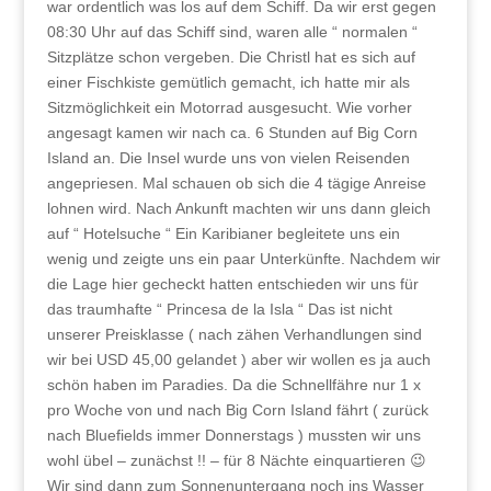
war ordentlich was los auf dem Schiff. Da wir erst gegen
08:30 Uhr auf das Schiff sind, waren alle “ normalen “
Sitzplätze schon vergeben. Die Christl hat es sich auf
einer Fischkiste gemütlich gemacht, ich hatte mir als
Sitzmöglichkeit ein Motorrad ausgesucht. Wie vorher
angesagt kamen wir nach ca. 6 Stunden auf Big Corn
Island an. Die Insel wurde uns von vielen Reisenden
angepriesen. Mal schauen ob sich die 4 tägige Anreise
lohnen wird. Nach Ankunft machten wir uns dann gleich
auf “ Hotelsuche “ Ein Karibianer begleitete uns ein
wenig und zeigte uns ein paar Unterkünfte. Nachdem wir
die Lage hier gecheckt hatten entschieden wir uns für
das traumhafte “ Princesa de la Isla “ Das ist nicht
unserer Preisklasse ( nach zähen Verhandlungen sind
wir bei USD 45,00 gelandet ) aber wir wollen es ja auch
schön haben im Paradies. Da die Schnellfähre nur 1 x
pro Woche von und nach Big Corn Island fährt ( zurück
nach Bluefields immer Donnerstags ) mussten wir uns
wohl übel – zunächst !! – für 8 Nächte einquartieren 😉
Wir sind dann zum Sonnenuntergang noch ins Wasser