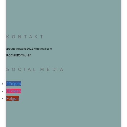
K O N T A K T
aroundtheworld2016@hotmail.com
Kontaktformular
S O C I A L M E DI A
Folgen
Folgen
Folgen