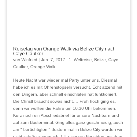
Reisetag von Orange Walk via Belize City nach
Caye Caulker
von
Winfried
|
Jan. 7, 2017
|
1. Weltreise
,
Belize
,
Caye
Caulker
,
Orange Walk
Heute Nacht war wieder mal Party unter uns. Diesmal
habe ich es mit Ohrenstöpseln versucht. Echt ätzend mit
den Dingern, aber schnell einschlafen hat funktioniert.
Die Christl braucht sowas nicht…. Früh hoch ging es,
denn wir wollten die Fähre um 10:30 Uhr bekommen.
Kurz noch ein Abschiedsbrief für unsere Nachbarn und
auf zum Busterminal. Ging alles ganz geschmeidig, auch
am “ berüchtigten “ Busterminal in Belize City wurden wir
nicht schräg angemacht ( lt. diversen Berichten aus dem