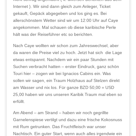
Internet ). Wir sind dann gleich zum Anleger, Ticket
gekauft, Gepäck abgegeben und los ging es. Bei
allerschönstem Wetter sind wir um 12:00 Uhr auf Caye
angekommen. Mal schauen ob diese karibische Perle
hält was der Reiseführer etc so berichten.
Nach Caye wollten wir schon zum Jahreswechsel, aber
da waren die Preise viel zu hoch. Jetzt hat sich die Lage
etwas entspannt. Nachdem wir ein paar Stunden mit
Suchen verbracht hatten – erster Eindruck, ganz schön
Touri hier – zogen wir bei Ignacios Cabins ein. Was
sollen wir sagen, ein Traum Holzhaus auf Stelzen direkt
am Wasser und nix los. Für ganze BZD 50,00 = USD
25,00 haben wir uns unseren Karibik Traum mal eben so
erfüllt.
Am Abend – am Strand – haben wir noch gegrillte
Garnelenspiese vertilgt und dazu eine frische Kokosnuss
mit Rum getrunken. Das Fruchtfleisch war unser
Nachtisch. Ein guter Start, wenn auch alles irgendwie ein