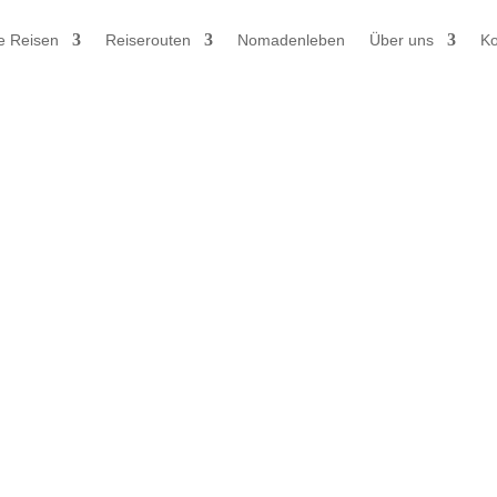
e Reisen
Reiserouten
Nomadenleben
Über uns
Ko