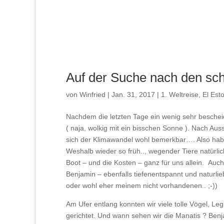
Auf der Suche nach den s
von
Winfried
|
Jan. 31, 2017
|
1. Weltreise
,
El Esto
Nachdem die letzten Tage ein wenig sehr bescheid
( naja, wolkig mit ein bisschen Sonne ). Nach Auss
sich der Klimawandel wohl bemerkbar…. Also hab
Weshalb wieder so früh.., wegender Tiere natürlic
Boot – und die Kosten – ganz für uns allein. Au
Benjamin – ebenfalls tiefenentspannt und naturlie
oder wohl eher meinem nicht vorhandenen.. ;-))
Am Ufer entlang konnten wir viele tolle Vögel, L
gerichtet. Und wann sehen wir die Manatis ? Ben