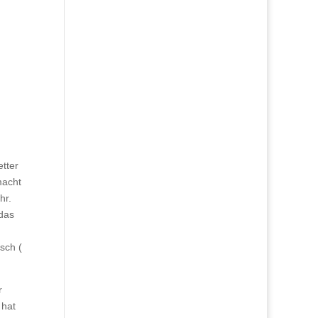
tter
macht
hr.
 das
sch (
r
 hat