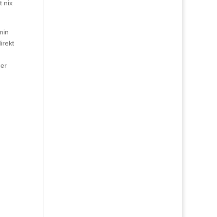
t nix
min
irekt
der