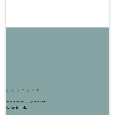
K O N T A K T
aroundtheworld2016@hotmail.com
Kontaktformular