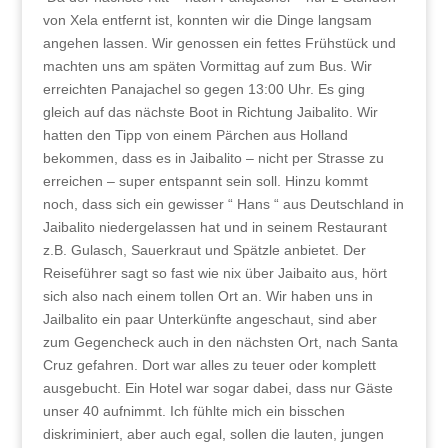
von Xela entfernt ist, konnten wir die Dinge langsam
angehen lassen. Wir genossen ein fettes Frühstück und
machten uns am späten Vormittag auf zum Bus. Wir
erreichten Panajachel so gegen 13:00 Uhr. Es ging
gleich auf das nächste Boot in Richtung Jaibalito. Wir
hatten den Tipp von einem Pärchen aus Holland
bekommen, dass es in Jaibalito – nicht per Strasse zu
erreichen – super entspannt sein soll. Hinzu kommt
noch, dass sich ein gewisser “ Hans “ aus Deutschland in
Jaibalito niedergelassen hat und in seinem Restaurant
z.B. Gulasch, Sauerkraut und Spätzle anbietet. Der
Reiseführer sagt so fast wie nix über Jaibaito aus, hört
sich also nach einem tollen Ort an. Wir haben uns in
Jailbalito ein paar Unterkünfte angeschaut, sind aber
zum Gegencheck auch in den nächsten Ort, nach Santa
Cruz gefahren. Dort war alles zu teuer oder komplett
ausgebucht. Ein Hotel war sogar dabei, dass nur Gäste
unser 40 aufnimmt. Ich fühlte mich ein bisschen
diskriminiert, aber auch egal, sollen die lauten, jungen