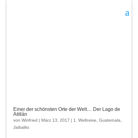
Einer der schönsten Orte der Welt… Der Lago de
Atitlán
von
Winfried
|
März 13, 2017
|
1. Weltreise
,
Guatemala
,
Jaibalito