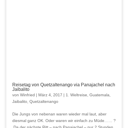
Reisetag von Quetzaltenango via Panajachel nach
Jaibalito
von
Winfried
|
März 4, 2017
|
1. Weltreise
,
Guatemala
,
Jaibalito
,
Quetzaltenango
Die Jungs von nebenan waren wieder mal laut, aber
diesmal ganz OK. Oder waren wir einfach zu Müde…… ?
Da der nächste Ritt – nach Panajachel – nur 2 Stunden