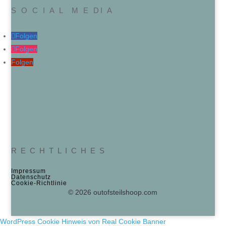
S O C I A L M E DI A
Folgen
Folgen
Folgen
R E C H T L I C H E S
Impressum
Datenschutz
Cookie‑Richtlinie
© 2026 outofsteilshoop.com
WordPress Cookie Hinweis von Real Cookie Banner