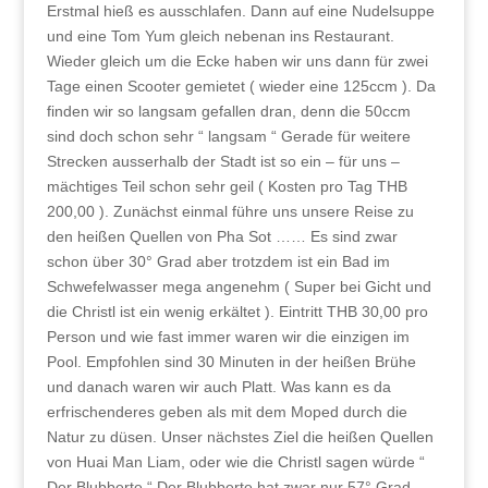
Erstmal hieß es ausschlafen. Dann auf eine Nudelsuppe
und eine Tom Yum gleich nebenan ins Restaurant.
Wieder gleich um die Ecke haben wir uns dann für zwei
Tage einen Scooter gemietet ( wieder eine 125ccm ). Da
finden wir so langsam gefallen dran, denn die 50ccm
sind doch schon sehr “ langsam “ Gerade für weitere
Strecken ausserhalb der Stadt ist so ein – für uns –
mächtiges Teil schon sehr geil ( Kosten pro Tag THB
200,00 ). Zunächst einmal führe uns unsere Reise zu
den heißen Quellen von Pha Sot …… Es sind zwar
schon über 30° Grad aber trotzdem ist ein Bad im
Schwefelwasser mega angenehm ( Super bei Gicht und
die Christl ist ein wenig erkältet ). Eintritt THB 30,00 pro
Person und wie fast immer waren wir die einzigen im
Pool. Empfohlen sind 30 Minuten in der heißen Brühe
und danach waren wir auch Platt. Was kann es da
erfrischenderes geben als mit dem Moped durch die
Natur zu düsen. Unser nächstes Ziel die heißen Quellen
von Huai Man Liam, oder wie die Christl sagen würde “
Der Blubberte “ Der Blubberte hat zwar nur 57° Grad,