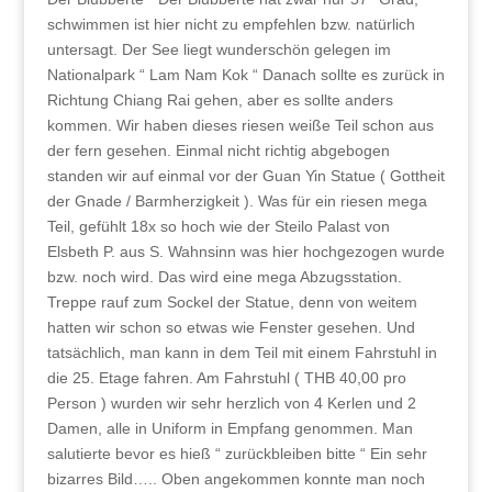
schwimmen ist hier nicht zu empfehlen bzw. natürlich
untersagt. Der See liegt wunderschön gelegen im
Nationalpark “ Lam Nam Kok “ Danach sollte es zurück in
Richtung Chiang Rai gehen, aber es sollte anders
kommen. Wir haben dieses riesen weiße Teil schon aus
der fern gesehen. Einmal nicht richtig abgebogen
standen wir auf einmal vor der Guan Yin Statue ( Gottheit
der Gnade / Barmherzigkeit ). Was für ein riesen mega
Teil, gefühlt 18x so hoch wie der Steilo Palast von
Elsbeth P. aus S. Wahnsinn was hier hochgezogen wurde
bzw. noch wird. Das wird eine mega Abzugsstation.
Treppe rauf zum Sockel der Statue, denn von weitem
hatten wir schon so etwas wie Fenster gesehen. Und
tatsächlich, man kann in dem Teil mit einem Fahrstuhl in
die 25. Etage fahren. Am Fahrstuhl ( THB 40,00 pro
Person ) wurden wir sehr herzlich von 4 Kerlen und 2
Damen, alle in Uniform in Empfang genommen. Man
salutierte bevor es hieß “ zurückbleiben bitte “ Ein sehr
bizarres Bild….. Oben angekommen konnte man noch