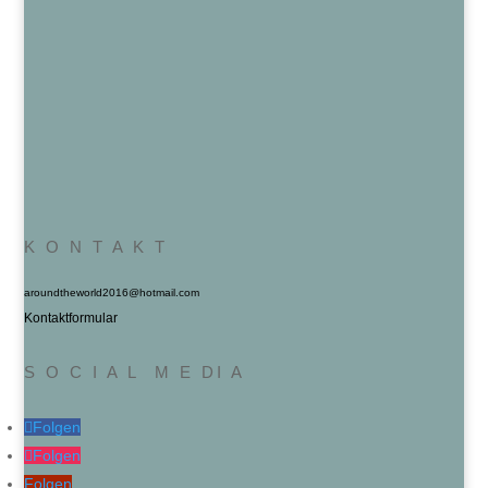
K O N T A K T
aroundtheworld2016@hotmail.com
Kontaktformular
S O C I A L M E DI A
Folgen
Folgen
Folgen