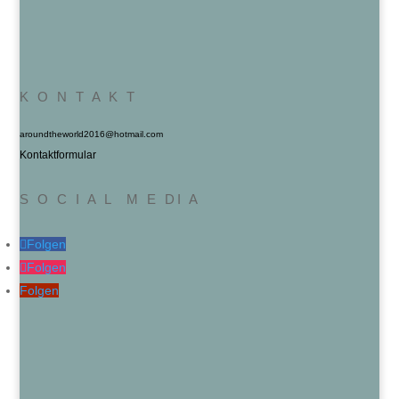
K O N T A K T
aroundtheworld2016@hotmail.com
Kontaktformular
S O C I A L M E DI A
Folgen
Folgen
Folgen