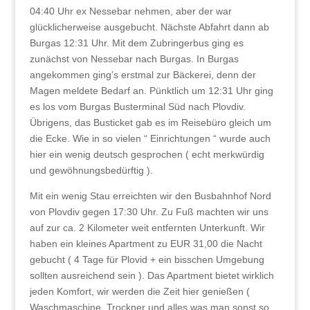
04:40 Uhr ex Nessebar nehmen, aber der war
glücklicherweise ausgebucht. Nächste Abfahrt dann ab
Burgas 12:31 Uhr. Mit dem Zubringerbus ging es
zunächst von Nessebar nach Burgas. In Burgas
angekommen ging’s erstmal zur Bäckerei, denn der
Magen meldete Bedarf an. Pünktlich um 12:31 Uhr ging
es los vom Burgas Busterminal Süd nach Plovdiv.
Übrigens, das Busticket gab es im Reisebüro gleich um
die Ecke. Wie in so vielen “ Einrichtungen “ wurde auch
hier ein wenig deutsch gesprochen ( echt merkwürdig
und gewöhnungsbedürftig ).
Mit ein wenig Stau erreichten wir den Busbahnhof Nord
von Plovdiv gegen 17:30 Uhr. Zu Fuß machten wir uns
auf zur ca. 2 Kilometer weit entfernten Unterkunft. Wir
haben ein kleines Apartment zu EUR 31,00 die Nacht
gebucht ( 4 Tage für Plovid + ein bisschen Umgebung
sollten ausreichend sein ). Das Apartment bietet wirklich
jeden Komfort, wir werden die Zeit hier genießen (
Waschmaschine, Trockner und alles was man sonst so