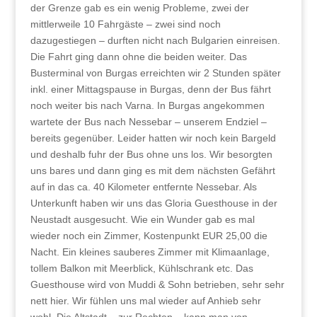
der Grenze gab es ein wenig Probleme, zwei der
mittlerweile 10 Fahrgäste – zwei sind noch
dazugestiegen – durften nicht nach Bulgarien einreisen.
Die Fahrt ging dann ohne die beiden weiter. Das
Busterminal von Burgas erreichten wir 2 Stunden später
inkl. einer Mittagspause in Burgas, denn der Bus fährt
noch weiter bis nach Varna. In Burgas angekommen
wartete der Bus nach Nessebar – unserem Endziel –
bereits gegenüber. Leider hatten wir noch kein Bargeld
und deshalb fuhr der Bus ohne uns los. Wir besorgten
uns bares und dann ging es mit dem nächsten Gefährt
auf in das ca. 40 Kilometer entfernte Nessebar. Als
Unterkunft haben wir uns das Gloria Guesthouse in der
Neustadt ausgesucht. Wie ein Wunder gab es mal
wieder noch ein Zimmer, Kostenpunkt EUR 25,00 die
Nacht. Ein kleines sauberes Zimmer mit Klimaanlage,
tollem Balkon mit Meerblick, Kühlschrank etc. Das
Guesthouse wird von Muddi & Sohn betrieben, sehr sehr
nett hier. Wir fühlen uns mal wieder auf Anhieb sehr
wohl. Die Altstadt – zur Rechten – kann man von