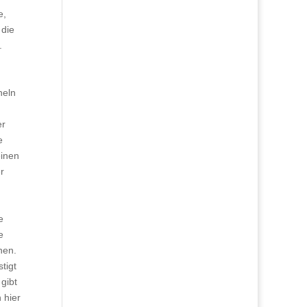
e,
 die
.
heln
er
e
einen
r
e
e
nen.
tigt
 gibt
 hier