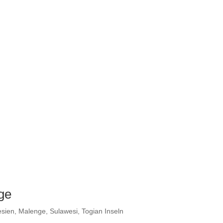
ge
esien
,
Malenge
,
Sulawesi
,
Togian Inseln