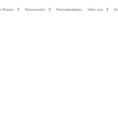
e Reisen
Reiserouten
Nomadenleben
Über uns
Ko