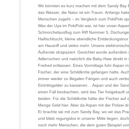
Wir könnten es kurz machen mit dem Sandy Bay R
das Wasser, die Natur ist ein Traum. Anfangs habe
Menschen zugeht – im Vergleich zum PokiPoki spric
Was der Uya im PokiPoki war, ist hier unser Aspan 
Schnorchelausflug zum Riff Nummer 5, Dschunge
Haifischbucht, kleine abendliche Entdeckungstou
am Hausriff und vieles mehr. Unsere elektronisc
Äußerste strapaziert. Gesichtet wurde außerdem 
Adlerrochen und natürlich die Baby-Haie direkt in
Freiheit entlassen. Eines Vormittags fuhr Aspan 
Fischer, der eine Schildkröte gefangen hatte. Auc
immer wieder zu illegalen Fängen und auch verbote
Eintrittsgelder zu kassieren… Aspan und der Sand
einen Fall beobachten, wird das Tier freigekauft u
beiden. Für die Schildkröte hätte der Fischer auf
Menge Geld hier. Aber da Aspan mit der Polizei d
Er brachte sie mit zum Sandy Bay, wo wir das Pra
und blieb regungslos in unserer Mitte liegen, doch
noch mehr Menschen, die dem guten Beispiel von