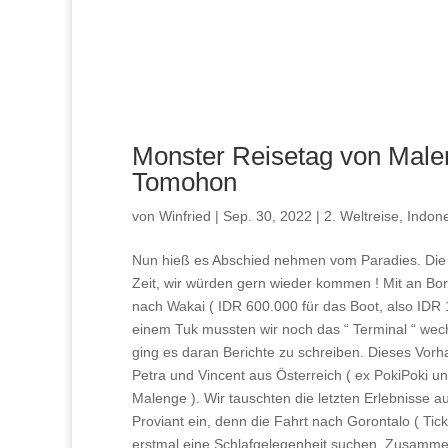
Monster Reisetag von Male
Tomohon
von
Winfried
|
Sep. 30, 2022
|
2. Weltreise
,
Indon
Nun hieß es Abschied nehmen vom Paradies. Die 
Zeit, wir würden gern wieder kommen ! Mit an Bor
nach Wakai ( IDR 600.000 für das Boot, also IDR 
einem Tuk mussten wir noch das “ Terminal “ wechs
ging es daran Berichte zu schreiben. Dieses Vorh
Petra und Vincent aus Österreich ( ex PokiPoki u
Malenge ). Wir tauschten die letzten Erlebnisse 
Proviant ein, denn die Fahrt nach Gorontalo ( Tic
erstmal eine Schlafgelegenheit suchen. Zusammen 