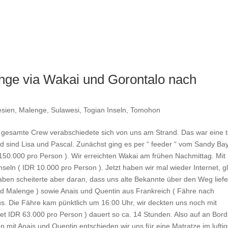
nge via Wakai und Gorontalo nach
esien
,
Malenge
,
Sulawesi
,
Togian Inseln
,
Tomohon
gesamte Crew verabschiedete sich von uns am Strand. Das war eine t
d sind Lisa und Pascal. Zunächst ging es per “ feeder “ vom Sandy Ba
150.000 pro Person ). Wir erreichten Wakai am frühen Nachmittag. Mit
eln ( IDR 10.000 pro Person ). Jetzt haben wir mal wieder Internet, g
aben scheiterte aber daran, dass uns alte Bekannte über den Weg liefe
nd Malenge ) sowie Anais und Quentin aus Frankreich ( Fähre nach
aus. Die Fähre kam pünktlich um 16:00 Uhr, wir deckten uns noch mit
ket IDR 63.000 pro Person ) dauert so ca. 14 Stunden. Also auf an Bor
mit Anais und Quentin entschieden wir uns für eine Matratze im lufti