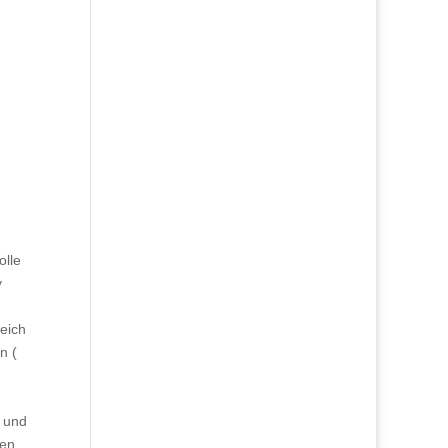
olle
y
leich
n (
d und
gen