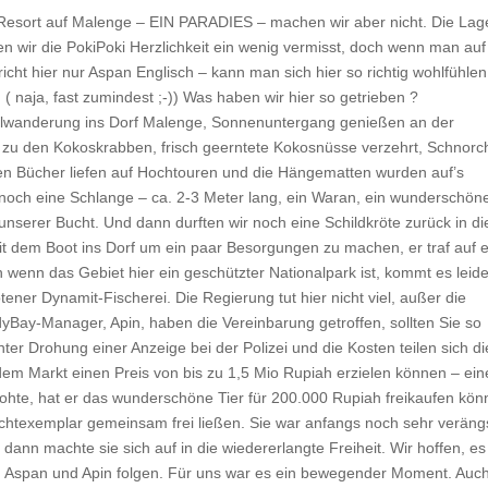
esort auf Malenge – EIN PARADIES – machen wir aber nicht. Die Lag
n wir die PokiPoki Herzlichkeit ein wenig vermisst, doch wenn man auf
ht hier nur Aspan Englisch – kann man sich hier so richtig wohlfühlen
( naja, fast zumindest ;-)) Was haben wir hier so getrieben ?
lwanderung ins Dorf Malenge, Sonnenuntergang genießen an der
r zu den Kokoskrabben, frisch geerntete Kokosnüsse verzehrt, Schnorc
hen Bücher liefen auf Hochtouren und die Hängematten wurden auf’s
noch eine Schlange – ca. 2-3 Meter lang, ein Waran, ein wunderschön
 unserer Bucht. Und dann durften wir noch eine Schildkröte zurück in di
mit dem Boot ins Dorf um ein paar Besorgungen zu machen, er traf auf 
h wenn das Gebiet hier ein geschützter Nationalpark ist, kommt es leide
ner Dynamit-Fischerei. Die Regierung tut hier nicht viel, außer die
yBay-Manager, Apin, haben die Vereinbarung getroffen, sollten Sie so
nter Drohung einer Anzeige bei der Polizei und die Kosten teilen sich di
 dem Markt einen Preis von bis zu 1,5 Mio Rupiah erzielen können – ein
rohte, hat er das wunderschöne Tier für 200.000 Rupiah freikaufen kön
chtexemplar gemeinsam frei ließen. Sie war anfangs noch sehr verängs
 dann machte sie sich auf in die wiedererlangte Freiheit. Wir hoffen, es
 Aspan und Apin folgen. Für uns war es ein bewegender Moment. Auch