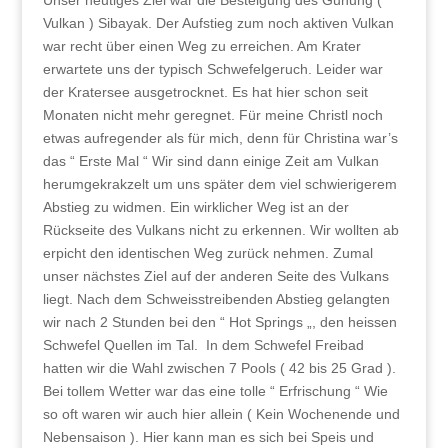
Unser heutiges Ziel war die Besteigung des Gunung (
Vulkan ) Sibayak. Der Aufstieg zum noch aktiven Vulkan
war recht über einen Weg zu erreichen. Am Krater
erwartete uns der typisch Schwefelgeruch. Leider war
der Kratersee ausgetrocknet. Es hat hier schon seit
Monaten nicht mehr geregnet. Für meine Christl noch
etwas aufregender als für mich, denn für Christina war’s
das “ Erste Mal “ Wir sind dann einige Zeit am Vulkan
herumgekrakzelt um uns später dem viel schwierigerem
Abstieg zu widmen. Ein wirklicher Weg ist an der
Rückseite des Vulkans nicht zu erkennen. Wir wollten ab
erpicht den identischen Weg zurück nehmen. Zumal
unser nächstes Ziel auf der anderen Seite des Vulkans
liegt. Nach dem Schweisstreibenden Abstieg gelangten
wir nach 2 Stunden bei den “ Hot Springs „, den heissen
Schwefel Quellen im Tal. In dem Schwefel Freibad
hatten wir die Wahl zwischen 7 Pools ( 42 bis 25 Grad ).
Bei tollem Wetter war das eine tolle “ Erfrischung “ Wie
so oft waren wir auch hier allein ( Kein Wochenende und
Nebensaison ). Hier kann man es sich bei Speis und