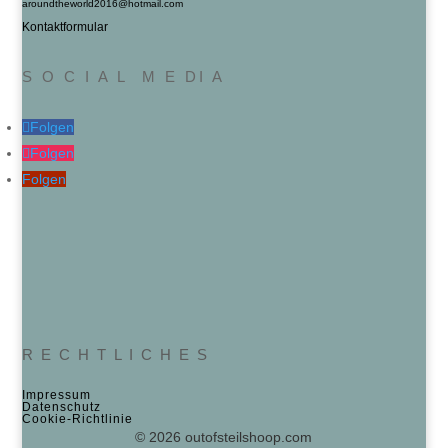
aroundtheworld2016@hotmail.com
Kontaktformular
S O C I A L M E DI A
Folgen
Folgen
Folgen
R E C H T L I C H E S
Impressum
Datenschutz
Cookie‑Richtlinie
© 2026 outofsteilshoop.com