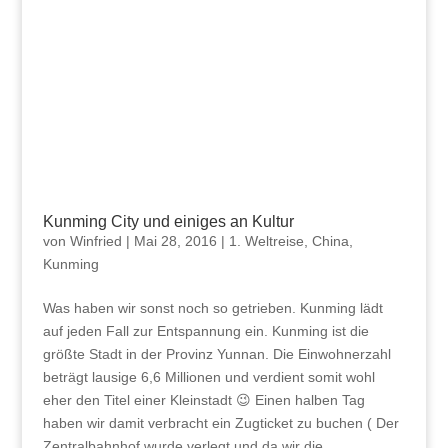
Kunming City und einiges an Kultur
von
Winfried
|
Mai 28, 2016
|
1. Weltreise
,
China
,
Kunming
Was haben wir sonst noch so getrieben. Kunming lädt
auf jeden Fall zur Entspannung ein. Kunming ist die
größte Stadt in der Provinz Yunnan. Die Einwohnerzahl
beträgt lausige 6,6 Millionen und verdient somit wohl
eher den Titel einer Kleinstadt 😉 Einen halben Tag
haben wir damit verbracht ein Zugticket zu buchen ( Der
Zentralbahnhof wurde verlegt und da wir die