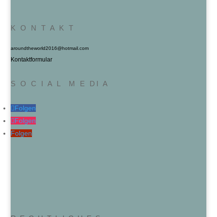
K O N T A K T
aroundtheworld2016@hotmail.com
Kontaktformular
S O C I A L M E DI A
Folgen
Folgen
Folgen