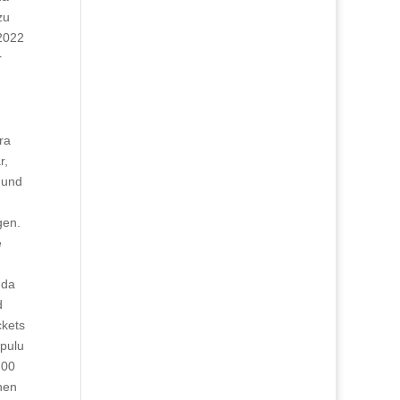
zu
.2022
r
h
ra
r,
 und
gen.
e
nda
d
ckets
apulu
:00
hen