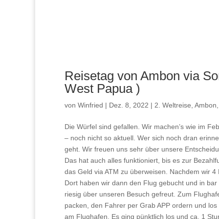
Reisetag von Ambon via So
West Papua )
von
Winfried
|
Dez. 8, 2022
|
2. Weltreise
,
Ambon
Die Würfel sind gefallen. Wir machen’s wie im Fe
– noch nicht so aktuell. Wer sich noch dran erin
geht. Wir freuen uns sehr über unsere Entscheidu
Das hat auch alles funktioniert, bis es zur Bezah
das Geld via ATM zu überweisen. Nachdem wir 4 Ba
Dort haben wir dann den Flug gebucht und in bar
riesig über unseren Besuch gefreut. Zum Flughaf
packen, den Fahrer per Grab APP ordern und los 
am Flughafen. Es ging pünktlich los und ca. 1 St