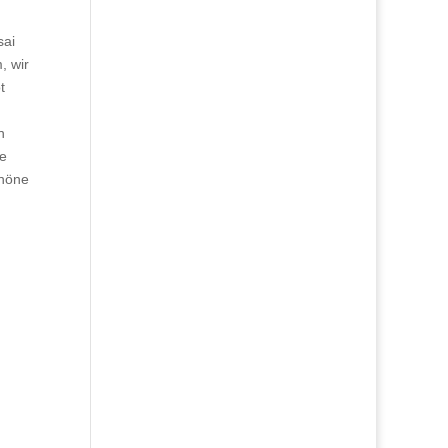
sai
, wir
t
n
ge
chöne