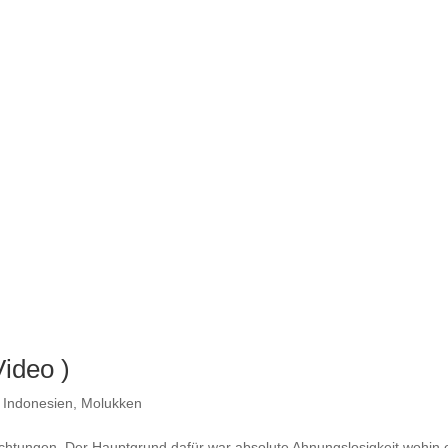
ideo )
,
Indonesien
,
Molukken
chtungen. Der Hauptgrund dafür war absolute Ahnungslosigkeit wohin 