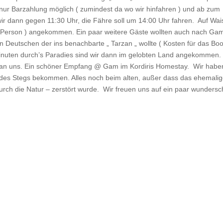
 nur Barzahlung möglich ( zumindest da wo wir hinfahren ) und ab zum
ir dann gegen 11:30 Uhr, die Fähre soll um 14:00 Uhr fahren.
Auf Wai
 Person ) angekommen. Ein paar weitere Gäste wollten auch nach Gam
 Deutschen der ins benachbarte „ Tarzan „ wollte ( Kosten für das Boo
Minuten durch’s Paradies sind wir dann im gelobten Land angekommen.
h an uns. Ein schöner Empfang @ Gam im Kordiris Homestay.
Wir habe
des Stegs bekommen. Alles noch beim alten, außer dass das ehemali
ch die Natur – zerstört wurde.
Wir freuen uns auf ein paar wunders