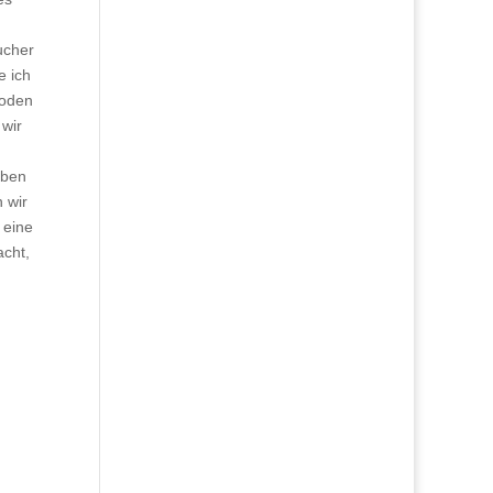
ucher
e ich
Boden
 wir
aben
 wir
 eine
acht,