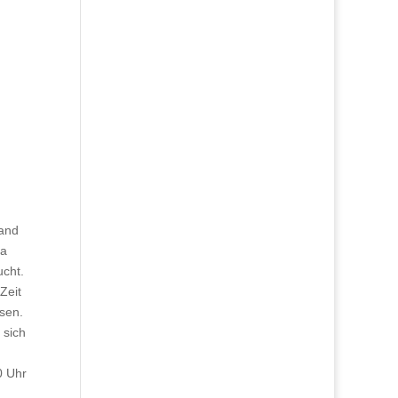
land
ua
ucht.
Zeit
sen.
 sich
0 Uhr