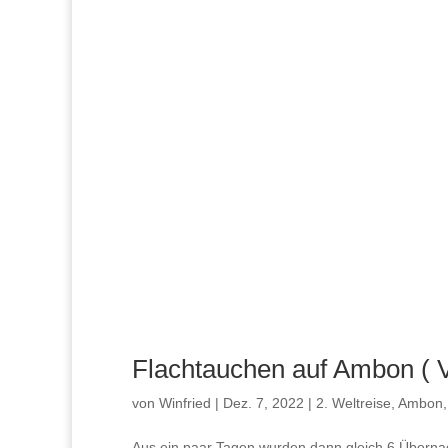
Flachtauchen auf Ambon ( V
von
Winfried
|
Dez. 7, 2022
|
2. Weltreise
,
Ambon
Aus ein paar Tagen wurden dann gleich 6 Überna