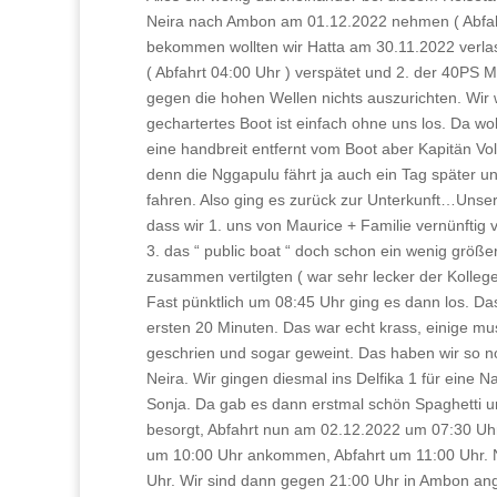
Neira nach Ambon am 01.12.2022 nehmen ( Abfahr
bekommen wollten wir Hatta am 30.11.2022 verlas
( Abfahrt 04:00 Uhr ) verspätet und 2. der 40PS
gegen die hohen Wellen nichts auszurichten. Wir 
gechartertes Boot ist einfach ohne uns los. Da w
eine handbreit entfernt vom Boot aber Kapitän Voll
denn die Nggapulu fährt ja auch ein Tag später u
fahren. Also ging es zurück zur Unterkunft…Unse
dass wir 1. uns von Maurice + Familie vernünfti
3. das “ public boat “ doch schon ein wenig grö
zusammen vertilgten ( war sehr lecker der Kolleg
Fast pünktlich um 08:45 Uhr ging es dann los. Das
ersten 20 Minuten. Das war echt krass, einige mu
geschrien und sogar geweint. Das haben wir so no
Neira. Wir gingen diesmal ins Delfika 1 für eine
Sonja. Da gab es dann erstmal schön Spaghetti und
besorgt, Abfahrt nun am 02.12.2022 um 07:30 Uhr
um 10:00 Uhr ankommen, Abfahrt um 11:00 Uhr. 
Uhr. Wir sind dann gegen 21:00 Uhr in Ambon an