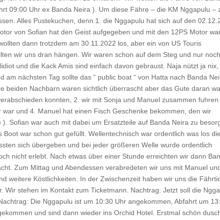
t 09:00 Uhr ex Banda Neira ). Um diese Fähre – die KM Nggapulu – 
sen. Alles Pustekuchen, denn 1. die Nggapulu hat sich auf den 02.12
 Motor von Sofian hat den Geist aufgegeben und mit den 12PS Motor wa
wollten dann trotzdem am 30.11.2022 los, aber ein von US Touris
ollten wir uns dran hängen. Wir waren schon auf dem Steg und nur noc
idiot und die Kack Amis sind einfach davon gebraust. Naja nützt ja nix,
nd am nächsten Tag sollte das “ public boat “ von Hatta nach Banda Nei
re beiden Nachbarn waren sichtlich überrascht aber das Gute daran wa
g verabschieden konnten, 2. wir mit Sonja und Manuel zusammen fuhren
ßer war und 4. Manuel hat einen Fisch Geschenke bekommen, den wir
e ). Sofian war auch mit dabei um Ersatzteile auf Banda Neira zu besor
 Boot war schon gut gefüllt. Wellentechnisch war ordentlich was los di
ssten sich übergeben und bei jeder größeren Welle wurde ordentlich
ch nicht erlebt. Nach etwas über einer Stunde erreichten wir dann Ba
 Nacht. Zum Mittag und Abendessen verabredeten wir uns mit Manuel un
 weitere Köstlichkeiten. In der Zwischenzeit haben wir uns die Fährti
. Wir stehen im Kontakt zum Ticketmann. Nachtrag: Jetzt soll die Ngg
Nachtrag: Die Nggapulu ist um 10:30 Uhr angekommen, Abfahrt um 13
gekommen und sind dann wieder ins Orchid Hotel. Erstmal schön dusc