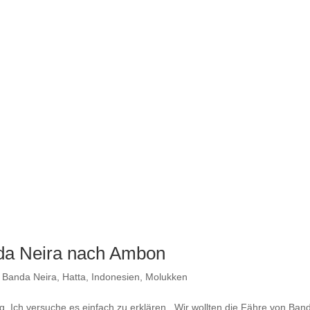
nda Neira nach Ambon
,
Banda Neira
,
Hatta
,
Indonesien
,
Molukken
g. Ich versuche es einfach zu erklären. Wir wollten die Fähre von Ban