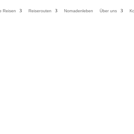
e Reisen
Reiserouten
Nomadenleben
Über uns
Ko