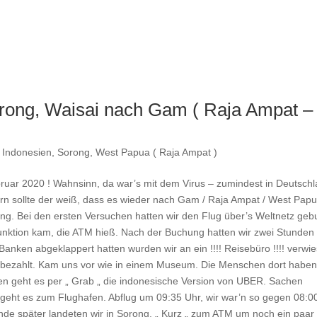
rong, Waisai nach Gam ( Raja Ampat –
,
Indonesien
,
Sorong
,
West Papua ( Raja Ampat )
bruar 2020 ! Wahnsinn, da war’s mit dem Virus – zumindest in Deutsch
nern sollte der weiß, dass es wieder nach Gam / Raja Ampat / West Pap
ng. Bei den ersten Versuchen hatten wir den Flug über’s Weltnetz geb
lfunktion kam, die ATM hieß. Nach der Buchung hatten wir zwei Stunden 
nken abgeklappert hatten wurden wir an ein !!!! Reisebüro !!!! verwie
 bezahlt. Kam uns vor wie in einem Museum. Die Menschen dort haben
en geht es per „ Grab „ die indonesische Version von UBER. Sachen
geht es zum Flughafen. Abflug um 09:35 Uhr, wir war’n so gegen 08:0
unde später landeten wir in Sorong. „ Kurz „ zum ATM um noch ein paar