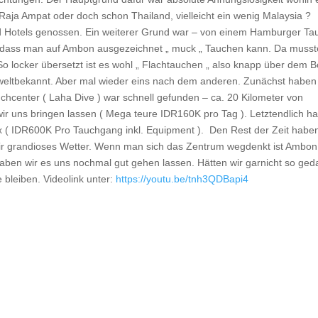
Raja Ampat oder doch schon Thailand, vielleicht ein wenig Malaysia ?
id Hotels genossen. Ein weiterer Grund war – von einem Hamburger Ta
dass man auf Ambon ausgezeichnet „ muck „ Tauchen kann. Da musst
o locker übersetzt ist es wohl „ Flachtauchen „ also knapp über dem 
 weltbekannt. Aber mal wieder eins nach dem anderen. Zunächst haben
uchcenter ( Laha Dive ) war schnell gefunden – ca. 20 Kilometer von
ir uns bringen lassen ( Mega teure IDR160K pro Tag ). Letztendlich h
x ( IDR600K Pro Tauchgang inkl. Equipment ).
Den Rest der Zeit haben
wir grandioses Wetter. Wenn man sich das Zentrum wegdenkt ist Ambon
aben wir es uns nochmal gut gehen lassen. Hätten wir garnicht so ged
bleiben. Videolink unter:
https://youtu.be/tnh3QDBapi4