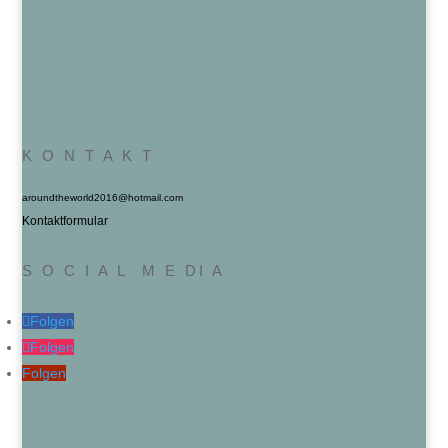
K O N T A K T
aroundtheworld2016@hotmail.com
Kontaktformular
S O C I A L M E DI A
Folgen
Folgen
Folgen