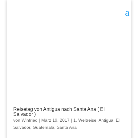
Reisetag von Antigua nach Santa Ana ( El
Salvador )
von
Winfried
|
März 19, 2017
|
1. Weltreise
,
Antigua
,
El
Salvador
,
Guatemala
,
Santa Ana