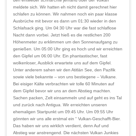
den entweder schnarchte jemand oder der Vulkan
meldete sich. Wir hatten eh nicht damit gerechnet hier
schlafen zu können. Wir nahmen noch ein paar klasse
Ausbrüche mit bevor es dann um 01:30 wieder in den
Schlafsack ging. Um 04:30 Uhr war die fast schlaflose
Nacht dann vorbei. Jetzt hieß es die restlichen 200
Höhenmeter zu erklimmen um den Sonnenaufgang zu
genießen. Um 05:00 Uhr ging es hoch und wir erreichten
den Gipfel um 06:00 Uhr. Ein phantastischer, fast
wolkenloser, Ausblick erwartete uns auf dem Gipfel.
Unter anderem sahen wir den Atitlán See, den Pazifik
sowie viele bekannte – von uns bestiegene – Vulkane.
Bei eisiger Kälte verbrachten wir tolle 60 Minuten auf
dem Gipfel bevor wir uns an dem Abstieg machten.
Sachen packen, Zelt einsammeln und auf geht es ins Tal
und zurück nach Antigua. Wir erreichten unseren
ehemaligen Startpunkt um 09:45 Uhr. Um 09:55 Uhr
gönnten wir uns alle erstmal ein “ Vulkan-Geschafft-Bier.
Das haben wir uns wirklich verdient, denn Auf und
Abstieg war anstrengend. Die nächsten Vulkan Junkies