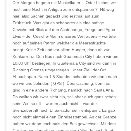
Der Morgen begann mit Muskelkater… Oder bleiben wir
noch eine Nacht in Antigua zum entspannen ? Nö weg
hier, also Sachen gepackt und erstmal auf zum
Frühstück. Was gibt es schöneres als eine saftige
Ceviche mit Blick auf den Acatenango, Fuego und Agua.
Elvis – der Ceviche-Mann unseres Vertrauens – wartete
noch auf seinen Patron welcher die Meeresfrüchte
bringt. Keine Zeit und vor allem Hunger, dann ab zur
Konkurrenz. Den Bus nach Guatemala City haben wir um
10:00 Uhr bestiegen. In Guatemala City sind wir dann in
Richtung Grenze umgestiegen. Unser Ziel, der Ort
Ahuachapan. Nach 1,5 Stunden schauten wir dann nach
wo wir uns befinden ( GPS ). Überraschung, denn es
ging in eine andere Richtung, nämlich nach Santa Ana.
Da wollten wir zwar nicht hin, soll aber auch ganz schön
sein. Wie so oft – warum auch nicht – war der
Grenzübertritt nach El Salvador sehr entspannt. Es gab
noch nicht einmal einen Einreisestempel. An der Grenze
haben wir dann nochmals den Bus gewechselt. Mit dem
Chickenbus dauerte es eine weitere Stunde nach Santa