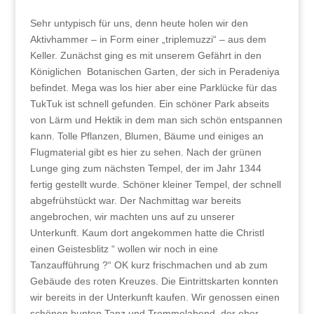
Sehr untypisch für uns, denn heute holen wir den
Aktivhammer – in Form einer „triplemuzzi“ – aus dem
Keller. Zunächst ging es mit unserem Gefährt in den
Königlichen Botanischen Garten, der sich in Peradeniya
befindet. Mega was los hier aber eine Parklücke für das
TukTuk ist schnell gefunden. Ein schöner Park abseits
von Lärm und Hektik in dem man sich schön entspannen
kann. Tolle Pflanzen, Blumen, Bäume und einiges an
Flugmaterial gibt es hier zu sehen. Nach der grünen
Lunge ging zum nächsten Tempel, der im Jahr 1344
fertig gestellt wurde. Schöner kleiner Tempel, der schnell
abgefrühstückt war. Der Nachmittag war bereits
angebrochen, wir machten uns auf zu unserer
Unterkunft. Kaum dort angekommen hatte die Christl
einen Geistesblitz “ wollen wir noch in eine
Tanzaufführung ?“ OK kurz frischmachen und ab zum
Gebäude des roten Kreuzes. Die Eintrittskarten konnten
wir bereits in der Unterkunft kaufen. Wir genossen einen
schönen bunten Tanz und Trommelabend, der eher