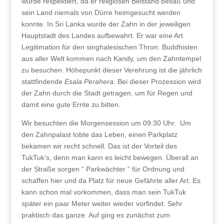
wurde respektiert, da er religiösen Beistand besaß und
sein Land niemals von Dürre heimgesucht werden
konnte. In Sri Lanka wurde der Zahn in der jeweiligen
Hauptstadt des Landes aufbewahrt. Er war eine Art
Legitimation für den singhalesischen Thron. Buddhisten
aus aller Welt kommen nach Kandy, um den Zahntempel
zu besuchen. Höhepunkt dieser Verehrung ist die jährlich
stattfindende
Esala Perahera
. Bei dieser Prozession wird
der Zahn durch die Stadt getragen, um für Regen und
damit eine gute Ernte zu bitten.
Wir besuchten die Morgensession um 09:30 Uhr. Um
den Zahnpalast tobte das Leben, einen Parkplatz
bekamen wir recht schnell. Das ist der Vorteil des
TukTuk’s, denn man kann es leicht bewegen. Überall an
der Straße sorgen “ Parkwächter “ für Ordnung und
schaffen hier und da Platz für neue Gefährte aller Art. Es
kann schon mal vorkommen, dass man sein TukTuk
später ein paar Meter weiter wieder vorfindet. Sehr
praktisch das ganze. Auf ging es zunächst zum