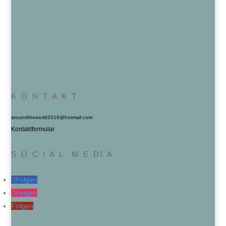
K O N T A K T
aroundtheworld2016@hotmail.com
Kontaktformular
S O C I A L M E DI A
Folgen
Folgen
Folgen