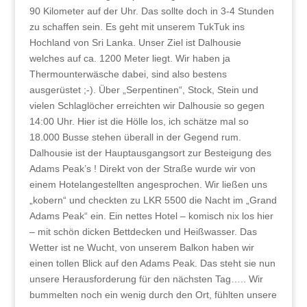
90 Kilometer auf der Uhr. Das sollte doch in 3-4 Stunden
zu schaffen sein. Es geht mit unserem TukTuk ins
Hochland von Sri Lanka. Unser Ziel ist Dalhousie
welches auf ca. 1200 Meter liegt. Wir haben ja
Thermounterwäsche dabei, sind also bestens
ausgerüstet ;-). Über „Serpentinen“, Stock, Stein und
vielen Schlaglöcher erreichten wir Dalhousie so gegen
14:00 Uhr. Hier ist die Hölle los, ich schätze mal so
18.000 Busse stehen überall in der Gegend rum.
Dalhousie ist der Hauptausgangsort zur Besteigung des
Adams Peak’s ! Direkt von der Straße wurde wir von
einem Hotelangestellten angesprochen. Wir ließen uns
„kobern“ und checkten zu LKR 5500 die Nacht im „Grand
Adams Peak“ ein. Ein nettes Hotel – komisch nix los hier
– mit schön dicken Bettdecken und Heißwasser. Das
Wetter ist ne Wucht, von unserem Balkon haben wir
einen tollen Blick auf den Adams Peak. Das steht sie nun
unsere Herausforderung für den nächsten Tag….. Wir
bummelten noch ein wenig durch den Ort, fühlten unsere