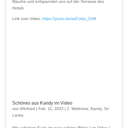
Bäuche und entspannten uns auf der Terrasse des
Hotels.
Link zum Video:
https://youtu.be/adCvkjs_ZbM
Schönes aus Kandy im Video
von
Winfried
|
Feb. 11, 2023
|
2. Weltreise
,
Kandy
,
Sri
Lanka
Wie schicken Euch ein paar schöne Bilder ( im Video )