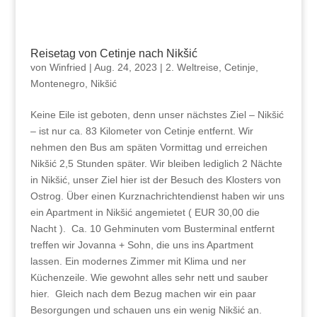
Reisetag von Cetinje nach Nikšić
von
Winfried
|
Aug. 24, 2023
|
2. Weltreise
,
Cetinje
,
Montenegro
,
Nikšić
Keine Eile ist geboten, denn unser nächstes Ziel – Nikšić
– ist nur ca. 83 Kilometer von Cetinje entfernt. Wir
nehmen den Bus am späten Vormittag und erreichen
Nikšić 2,5 Stunden später. Wir bleiben lediglich 2 Nächte
in Nikšić, unser Ziel hier ist der Besuch des Klosters von
Ostrog. Über einen Kurznachrichtendienst haben wir uns
ein Apartment in Nikšić angemietet ( EUR 30,00 die
Nacht ). Ca. 10 Gehminuten vom Busterminal entfernt
treffen wir Jovanna + Sohn, die uns ins Apartment
lassen. Ein modernes Zimmer mit Klima und ner
Küchenzeile. Wie gewohnt alles sehr nett und sauber
hier. Gleich nach dem Bezug machen wir ein paar
Besorgungen und schauen uns ein wenig Nikšić an.