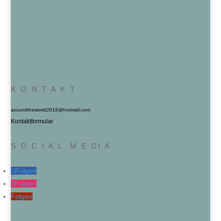
K O N T A K T
aroundtheworld2016@hotmail.com
Kontaktformular
S O C I A L M E DI A
Folgen
Folgen
Folgen