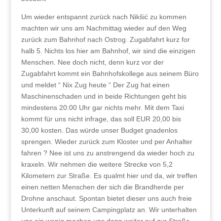
Um wieder entspannt zurück nach Nikšić zu kommen
machten wir uns am Nachmittag wieder auf den Weg
zurück zum Bahnhof nach Ostrog. Zugabfahrt kurz for
halb 5. Nichts los hier am Bahnhof, wir sind die einzigen
Menschen. Nee doch nicht, denn kurz vor der
Zugabfahrt kommt ein Bahnhofskollege aus seinem Büro
und meldet “ Nix Zug heute “ Der Zug hat einen
Maschinenschaden und in beide Richtungen geht bis
mindestens 20:00 Uhr gar nichts mehr. Mit dem Taxi
kommt für uns nicht infrage, das soll EUR 20,00 bis
30,00 kosten. Das würde unser Budget gnadenlos
sprengen. Wieder zurück zum Kloster und per Anhalter
fahren ? Nee ist uns zu anstrengend da wieder hoch zu
kraxeln. Wir nehmen die weitere Strecke von 5,2
Kilometern zur Straße. Es qualmt hier und da, wir treffen
einen netten Menschen der sich die Brandherde per
Drohne anschaut. Spontan bietet dieser uns auch freie
Unterkunft auf seinem Campingplatz an. Wir unterhalten
uns ein wenig machen uns dann weiter auf zur Straße.