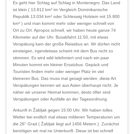
Es geht hier Schlag auf Schlag in Montenegro. Das Land
ist klein ( 13.812 km² im Vergleich Dominikanische
Republik 13.034 km² oder Schleswig Holstein mit 15.800
km² ) und man kommt mehr oder weniger schnell von
Ort zu Ort. Apropos schnell, wir haben heute ganze 74
Kilometer auf der Uhr. Busabfahrt 11:50, mit etwas
Verspätung kam der große Reisebus an. Wr dürfen nicht
einsteigen, irgendetwas scheint mit dem Bus nicht zu
stimmen. Es wird wild telefoniert und nach ein paar
Minuten kommt ein kleiner Ersatzbus. Gepäck und
Touristen finden mehr oder weniger Platz im viel
kleineren Bus. Das muss mal gesagt werden, diese Art
Verspätungen kennen wir aus Asien überhaupt nicht. Je
näher wir unserer Heimat kommen, desto öfter sind
Verspätungen oder Ausfälle an der Tagesordnung.
Ankunft in Žabljak gegen 15:00 Uhr. Wir haben tolles
Wetter bei endlich mal etwas milderen Temperaturen um
die 26° Grad ( Žabljak liegt auf 1456 Metern ). Zunächst
benötigen wir mal ne Unterkunft. Diese ist bei schnell