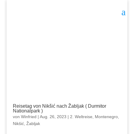
Reisetag von Nikšić nach Žabljak ( Durmitor
Nationalpark )
von
Winfried
|
Aug. 26, 2023
|
2. Weltreise
,
Montenegro
,
Nikšić
,
Žabljak