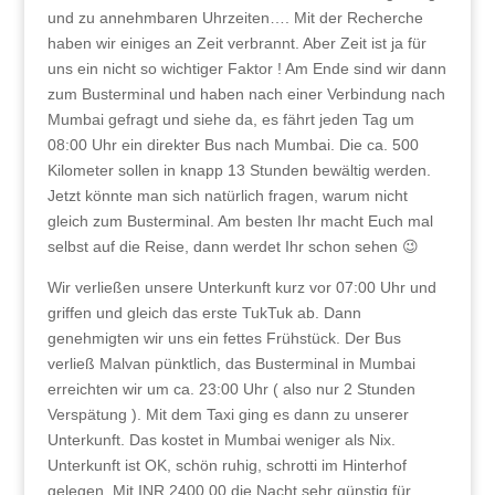
und zu annehmbaren Uhrzeiten…. Mit der Recherche
haben wir einiges an Zeit verbrannt. Aber Zeit ist ja für
uns ein nicht so wichtiger Faktor ! Am Ende sind wir dann
zum Busterminal und haben nach einer Verbindung nach
Mumbai gefragt und siehe da, es fährt jeden Tag um
08:00 Uhr ein direkter Bus nach Mumbai. Die ca. 500
Kilometer sollen in knapp 13 Stunden bewältig werden.
Jetzt könnte man sich natürlich fragen, warum nicht
gleich zum Busterminal. Am besten Ihr macht Euch mal
selbst auf die Reise, dann werdet Ihr schon sehen 😉
Wir verließen unsere Unterkunft kurz vor 07:00 Uhr und
griffen und gleich das erste TukTuk ab. Dann
genehmigten wir uns ein fettes Frühstück. Der Bus
verließ Malvan pünktlich, das Busterminal in Mumbai
erreichten wir um ca. 23:00 Uhr ( also nur 2 Stunden
Verspätung ). Mit dem Taxi ging es dann zu unserer
Unterkunft. Das kostet in Mumbai weniger als Nix.
Unterkunft ist OK, schön ruhig, schrotti im Hinterhof
gelegen. Mit INR 2400,00 die Nacht sehr günstig für