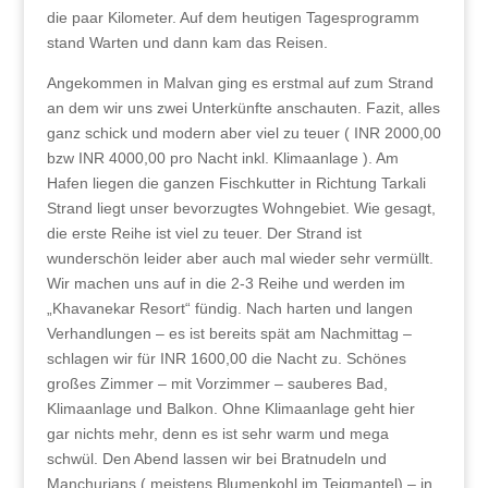
die paar Kilometer. Auf dem heutigen Tagesprogramm
stand Warten und dann kam das Reisen.
Angekommen in Malvan ging es erstmal auf zum Strand
an dem wir uns zwei Unterkünfte anschauten. Fazit, alles
ganz schick und modern aber viel zu teuer ( INR 2000,00
bzw INR 4000,00 pro Nacht inkl. Klimaanlage ). Am
Hafen liegen die ganzen Fischkutter in Richtung Tarkali
Strand liegt unser bevorzugtes Wohngebiet. Wie gesagt,
die erste Reihe ist viel zu teuer. Der Strand ist
wunderschön leider aber auch mal wieder sehr vermüllt.
Wir machen uns auf in die 2-3 Reihe und werden im
„Khavanekar Resort“ fündig. Nach harten und langen
Verhandlungen – es ist bereits spät am Nachmittag –
schlagen wir für INR 1600,00 die Nacht zu. Schönes
großes Zimmer – mit Vorzimmer – sauberes Bad,
Klimaanlage und Balkon. Ohne Klimaanlage geht hier
gar nichts mehr, denn es ist sehr warm und mega
schwül. Den Abend lassen wir bei Bratnudeln und
Manchurians ( meistens Blumenkohl im Teigmantel) – in