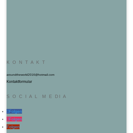
K O N T A K T
aroundtheworld2016@hotmail.com
Kontaktformular
S O C I A L M E DI A
Folgen
Folgen
Folgen