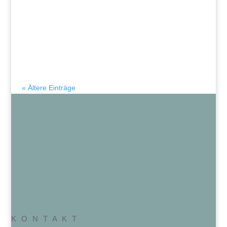
« Ältere Einträge
K O N T A K T