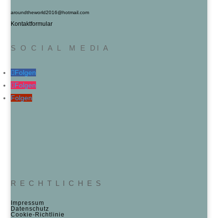
aroundtheworld2016@hotmail.com
Kontaktformular
S O C I A L M E DI A
Folgen
Folgen
Folgen
R E C H T L I C H E S
Impressum
Datenschutz
Cookie‑Richtlinie