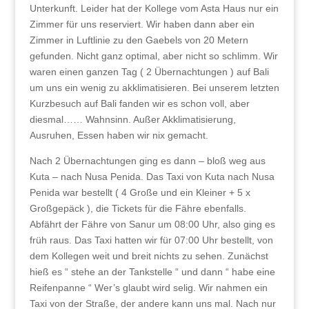
Unterkunft. Leider hat der Kollege vom Asta Haus nur ein
Zimmer für uns reserviert. Wir haben dann aber ein
Zimmer in Luftlinie zu den Gaebels von 20 Metern
gefunden. Nicht ganz optimal, aber nicht so schlimm. Wir
waren einen ganzen Tag ( 2 Übernachtungen ) auf Bali
um uns ein wenig zu akklimatisieren. Bei unserem letzten
Kurzbesuch auf Bali fanden wir es schon voll, aber
diesmal…… Wahnsinn. Außer Akklimatisierung,
Ausruhen, Essen haben wir nix gemacht.
Nach 2 Übernachtungen ging es dann – bloß weg aus
Kuta – nach Nusa Penida. Das Taxi von Kuta nach Nusa
Penida war bestellt ( 4 Große und ein Kleiner + 5 x
Großgepäck ), die Tickets für die Fähre ebenfalls.
Abfährt der Fähre von Sanur um 08:00 Uhr, also ging es
früh raus. Das Taxi hatten wir für 07:00 Uhr bestellt, von
dem Kollegen weit und breit nichts zu sehen. Zunächst
hieß es “ stehe an der Tankstelle “ und dann “ habe eine
Reifenpanne “ Wer’s glaubt wird selig. Wir nahmen ein
Taxi von der Straße, der andere kann uns mal. Nach nur