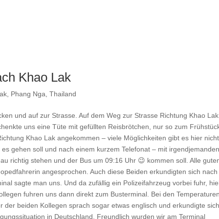
ach Khao Lak
ak
,
Phang Nga
,
Thailand
en und auf zur Strasse. Auf dem Weg zur Strasse Richtung Khao Lak 
chenkte uns eine Tüte mit gefüllten Reisbrötchen, nur so zum Frühstüc
Richtung Khao Lak angekommen – viele Möglichkeiten gibt es hier nicht
in es gehen soll und nach einem kurzem Telefonat – mit irgendjemanden
enau richtig stehen und der Bus um 09:16 Uhr 😉 kommen soll. Alle gute
Mopedfahrerin angesprochen. Auch diese Beiden erkundigten sich nach
nal sagte man uns. Und da zufällig ein Polizeifahrzeug vorbei fuhr, hie
llegen fuhren uns dann direkt zum Busterminal. Bei den Temperature
er der beiden Kollegen sprach sogar etwas englisch und erkundigte sic
gungssituation in Deutschland. Freundlich wurden wir am Terminal