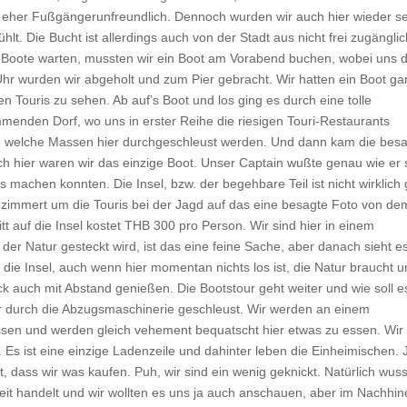
st eher Fußgängerunfreundlich. Dennoch wurden wir auch hier wieder s
. Die Bucht ist allerdings auch von der Stadt aus nicht frei zugänglic
f Boote warten, mussten wir ein Boot am Vorabend buchen, wobei uns d
hr wurden wir abgeholt und zum Pier gebracht. Wir hatten ein Boot ga
n Touris zu sehen. Ab auf’s Boot und los ging es durch eine tolle
menden Dorf, wo uns in erster Reihe die riesigen Touri-Restaurants
en welche Massen hier durchgeschleust werden. Und dann kam die bes
h hier waren wir das einzige Boot. Unser Captain wußte genau wie er 
 machen konnten. Die Insel, bzw. der begehbare Teil ist nicht wirklich 
zimmert um die Touris bei der Jagd auf das eine besagte Foto von de
tt auf die Insel kostet THB 300 pro Person. Wir sind hier in einem
t der Natur gesteckt wird, ist das eine feine Sache, aber danach sieht es
 die Insel, auch wenn hier momentan nichts los ist, die Natur braucht u
ick auch mit Abstand genießen. Die Bootstour geht weiter und wie soll e
 durch die Abzugsmaschinerie geschleust. Wir werden an einem
en und werden gleich vehement bequatscht hier etwas zu essen. Wir
. Es ist eine einzige Ladenzeile und dahinter leben die Einheimischen. 
 dass wir was kaufen. Puh, wir sind ein wenig geknickt. Natürlich wus
eit handelt und wir wollten es uns ja auch anschauen, aber im Nachhin