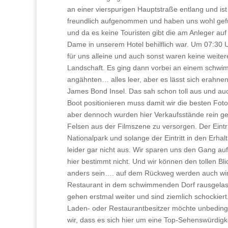
an einer vierspurigen Hauptstraße entlang und i
freundlich aufgenommen und haben uns wohl gefühlt
und da es keine Touristen gibt die am Anleger au
Dame in unserem Hotel behilflich war. Um 07:30 U
für uns alleine und auch sonst waren keine weitere
Landschaft. Es ging dann vorbei an einem schwim
angähnten… alles leer, aber es lässt sich erahn
James Bond Insel. Das sah schon toll aus und auc
Boot positionieren muss damit wir die besten Fotos
aber dennoch wurden hier Verkaufsstände rein ge
Felsen aus der Filmszene zu versorgen. Der Eintri
Nationalpark und solange der Eintritt in den Erhal
leider gar nicht aus. Wir sparen uns den Gang auf
hier bestimmt nicht. Und wir können den tollen Bl
anders sein…. auf dem Rückweg werden auch wir
Restaurant in dem schwimmenden Dorf rausgelass
gehen erstmal weiter und sind ziemlich schockiert
Laden- oder Restaurantbesitzer möchte unbedingt,
wir, dass es sich hier um eine Top-Sehenswürdigk