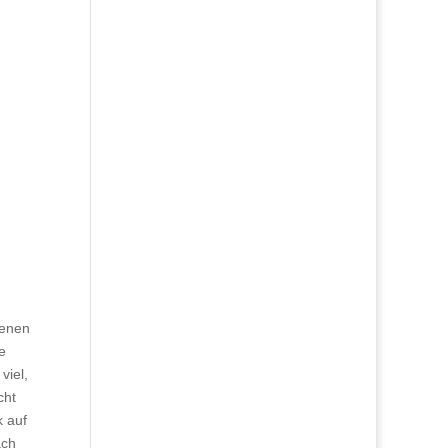
denen
e
viel,
cht
k auf
ach