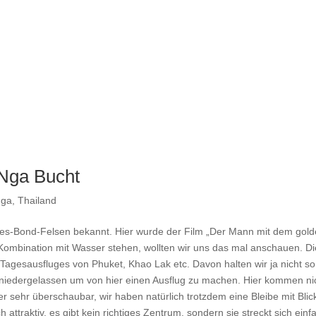
-Nga Bucht
Nga
,
Thailand
mes-Bond-Felsen bekannt. Hier wurde der Film „Der Mann mit dem gol
n Kombination mit Wasser stehen, wollten wir uns das mal anschauen. Di
agesausfluges von Phuket, Khao Lak etc. Davon halten wir ja nicht so 
a niedergelassen um von hier einen Ausflug zu machen. Hier kommen ni
er sehr überschaubar, wir haben natürlich trotzdem eine Bleibe mit Blic
h attraktiv, es gibt kein richtiges Zentrum, sondern sie streckt sich einf