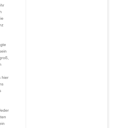
ehr
h
ie
nz
agte
sein
groß,
m
 hier
ns
s
Jeder
sten
ein