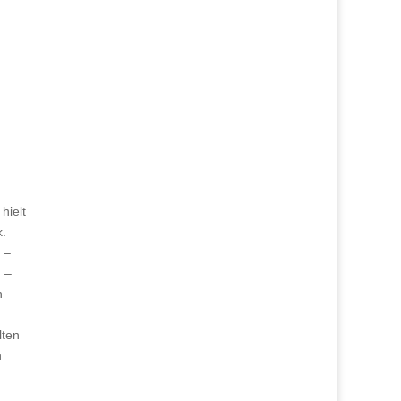
hielt
k.
 –
 –
n
lten
n
h