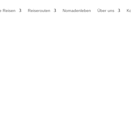
e Reisen
Reiserouten
Nomadenleben
Über uns
Ko