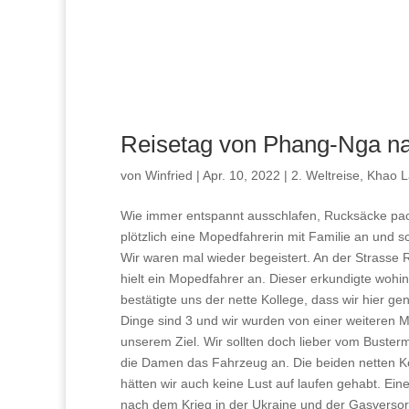
Reisetag von Phang-Nga n
von
Winfried
|
Apr. 10, 2022
|
2. Weltreise
,
Khao L
Wie immer entspannt ausschlafen, Rucksäcke pack
plötzlich eine Mopedfahrerin mit Familie an und s
Wir waren mal wieder begeistert. An der Strasse 
hielt ein Mopedfahrer an. Dieser erkundigte woh
bestätigte uns der nette Kollege, dass wir hier g
Dinge sind 3 und wir wurden von einer weiteren 
unserem Ziel. Wir sollten doch lieber vom Bustermi
die Damen das Fahrzeug an. Die beiden netten Ko
hätten wir auch keine Lust auf laufen gehabt. Ein
nach dem Krieg in der Ukraine und der Gasversor