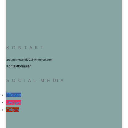
K O N T A K T
aroundtheworld2016@hotmail.com
Kontaktformular
S O C I A L M E DI A
Folgen
Folgen
Folgen