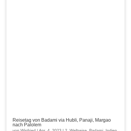
Reisetag von Badami via Hubli, Panaji, Margao
nach Palolem
von
Winfried
|
Apr. 4, 2023
|
2. Weltreise
,
Badami
,
Indien
,