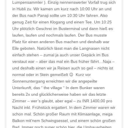
Lumpensammler ). Einzig nennenswerter Vorfall trug sich
in Hubli zu. Wir kamen um kurz nach 10:00 Uhr an und
der Bus nach Panaji sollte um 10:30 Uhr fahren. Also
genug Zeit für einen Klogang und einen Tee. Um 10:25
Uhr plötzlich Geschrei im Busterminal und dann hieß es
laufen, laufen und nochmals laufen. Der Bus musste
Platz für einen anderen Bus machen und deshalb war
Eile geboten. Natürlich lässt man die Langnasen nicht
einfach stehen – zumal ja auch unser Gepäck im Bus
verstaut war – aber das mal ein Bus früher fährt…Naja –
und deshalb einen wir ja Reisen auch so geil – nichts ist
normal oder in Stein gemeißelt 😉 Kurz vor
Sonnenuntergang erreichten wir die angepeilte
Unterkunft, das “ the village “ In dem Bunker waren
bereits 2x und glücklicherweise haben wir das letzte
Zimmer – wer’s glaubt, aber egal – zu INR 1400,00 pro
Nacht inkl. Frühstück ergattert. In dem Zimmer waren wir
schon mal. Schön großer Raum mit Klimaanlage, mega
Balkon mit’nem Schwingsessel, und einem schön großen
Bad. Immer noch super schön hier, die Umbauarbeiten