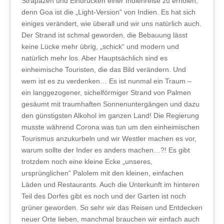
Strapazen und Eindrücken einer Indienreise zu erholen,
denn Goa ist die „Light-Version“ von Indien. Es hat sich
einiges verändert, wie überall und wir uns natürlich auch.
Der Strand ist schmal geworden, die Bebauung lässt
keine Lücke mehr übrig, „schick“ und modern und
natürlich mehr los. Aber Hauptsächlich sind es
einheimische Touristen, die das Bild verändern. Und
wem ist es zu verdenken… Es ist nunmal ein Traum –
ein langgezogener, sichelförmiger Strand von Palmen
gesäumt mit traumhaften Sonnenuntergängen und dazu
den günstigsten Alkohol im ganzen Land! Die Regierung
musste während Corona was tun um den einheimischen
Tourismus anzukurbeln und wir Westler machen es vor,
warum sollte der Inder es anders machen…?! Es gibt
trotzdem noch eine kleine Ecke „unseres,
ursprünglichen“ Palolem mit den kleinen, einfachen
Läden und Restaurants. Auch die Unterkunft im hinteren
Teil des Dorfes gibt es noch und der Garten ist noch
grüner geworden. So sehr wir das Reisen und Entdecken
neuer Orte lieben, manchmal brauchen wir einfach auch