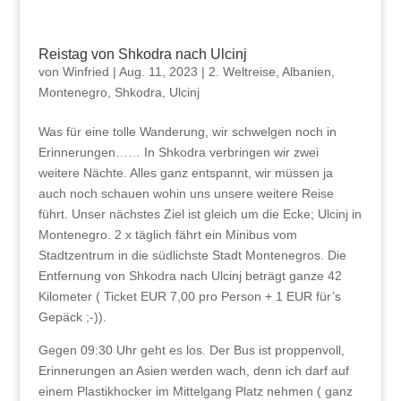
Reistag von Shkodra nach Ulcinj
von
Winfried
|
Aug. 11, 2023
|
2. Weltreise
,
Albanien
,
Montenegro
,
Shkodra
,
Ulcinj
Was für eine tolle Wanderung, wir schwelgen noch in
Erinnerungen…… In Shkodra verbringen wir zwei
weitere Nächte. Alles ganz entspannt, wir müssen ja
auch noch schauen wohin uns unsere weitere Reise
führt. Unser nächstes Ziel ist gleich um die Ecke; Ulcinj in
Montenegro. 2 x täglich fährt ein Minibus vom
Stadtzentrum in die südlichste Stadt Montenegros. Die
Entfernung von Shkodra nach Ulcinj beträgt ganze 42
Kilometer ( Ticket EUR 7,00 pro Person + 1 EUR für’s
Gepäck ;-)).
Gegen 09:30 Uhr geht es los. Der Bus ist proppenvoll,
Erinnerungen an Asien werden wach, denn ich darf auf
einem Plastikhocker im Mittelgang Platz nehmen ( ganz