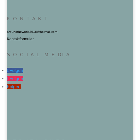
K O N T A K T
aroundtheworld2016@hotmail.com
Kontaktformular
S O C I A L M E DI A
Folgen
Folgen
Folgen