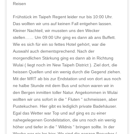
Reisen
Frühstück im Taipeh Regent leider nur bis 10:00 Uhr.
Das wollten wir uns auf keinen Fall entgehen lassen.
Kleiner Nachteil, wir mussten uns den Wecker
stellen…… Um 09:00 Uhr ging es dann ab ans Buffett.
Wie es sich für ein so fettes Hotel gehört, war die
Auswahl auch dementsprechend. Nach der
morgendlichen Stärkung ging es dann ab in Richtung
Wulai ( liegt noch im New Taipeh District ). Ziel dort, die
heissen Quellen und ein wenig durch die Gegend ziehen.
Mit der MRT ab bis zur Endstation und von dort aus noch
ne halbe Stunde mit dem Bus und schon waren wir in
den Bergen inmitten toller Natur. Angekommen in Wulai
wollten wir uns sofort in die “ Fluten “ schmeissen, aber
Pustekuchen. Hier gibt es lediglich private Badehäuser.
Egal das Wetter war Top und auf ging es zu einer
nahegelegenen Gondelstation, die uns noch ein wenig
höher und tiefer in die “ Wildnis “ bringen sollte. In der
Woche war nix los hier. Wo sind die ganzen Besucher /