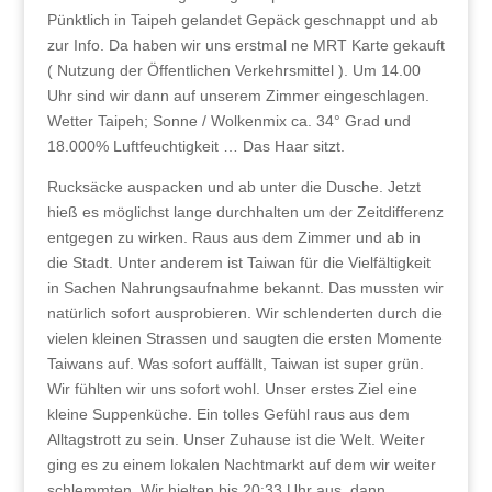
Pünktlich in Taipeh gelandet Gepäck geschnappt und ab
zur Info. Da haben wir uns erstmal ne MRT Karte gekauft
( Nutzung der Öffentlichen Verkehrsmittel ). Um 14.00
Uhr sind wir dann auf unserem Zimmer eingeschlagen.
Wetter Taipeh; Sonne / Wolkenmix ca. 34° Grad und
18.000% Luftfeuchtigkeit … Das Haar sitzt.
Rucksäcke auspacken und ab unter die Dusche. Jetzt
hieß es möglichst lange durchhalten um der Zeitdifferenz
entgegen zu wirken. Raus aus dem Zimmer und ab in
die Stadt. Unter anderem ist Taiwan für die Vielfältigkeit
in Sachen Nahrungsaufnahme bekannt. Das mussten wir
natürlich sofort ausprobieren. Wir schlenderten durch die
vielen kleinen Strassen und saugten die ersten Momente
Taiwans auf. Was sofort auffällt, Taiwan ist super grün.
Wir fühlten wir uns sofort wohl. Unser erstes Ziel eine
kleine Suppenküche. Ein tolles Gefühl raus aus dem
Alltagstrott zu sein. Unser Zuhause ist die Welt. Weiter
ging es zu einem lokalen Nachtmarkt auf dem wir weiter
schlemmten. Wir hielten bis 20:33 Uhr aus, dann