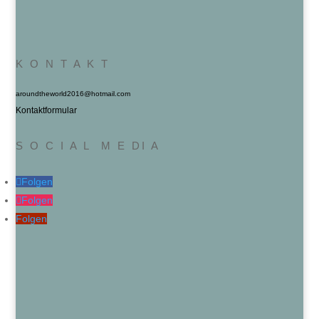
K O N T A K T
aroundtheworld2016@hotmail.com
Kontaktformular
S O C I A L M E DI A
Folgen
Folgen
Folgen