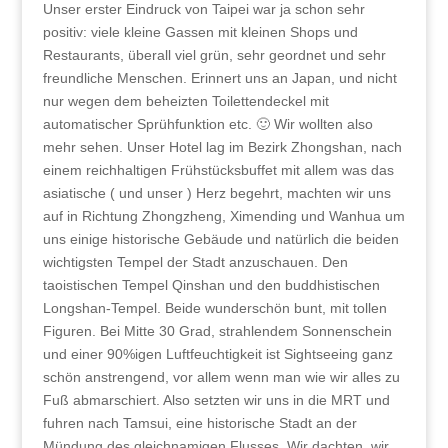
Unser erster Eindruck von Taipei war ja schon sehr
positiv: viele kleine Gassen mit kleinen Shops und
Restaurants, überall viel grün, sehr geordnet und sehr
freundliche Menschen. Erinnert uns an Japan, und nicht
nur wegen dem beheizten Toilettendeckel mit
automatischer Sprühfunktion etc. 🙂 Wir wollten also
mehr sehen. Unser Hotel lag im Bezirk Zhongshan, nach
einem reichhaltigen Frühstücksbuffet mit allem was das
asiatische ( und unser ) Herz begehrt, machten wir uns
auf in Richtung Zhongzheng, Ximending und Wanhua um
uns einige historische Gebäude und natürlich die beiden
wichtigsten Tempel der Stadt anzuschauen. Den
taoistischen Tempel Qinshan und den buddhistischen
Longshan-Tempel. Beide wunderschön bunt, mit tollen
Figuren. Bei Mitte 30 Grad, strahlendem Sonnenschein
und einer 90%igen Luftfeuchtigkeit ist Sightseeing ganz
schön anstrengend, vor allem wenn man wie wir alles zu
Fuß abmarschiert. Also setzten wir uns in die MRT und
fuhren nach Tamsui, eine historische Stadt an der
Mündung des gleichnamigen Flusses. Wir dachten, wir