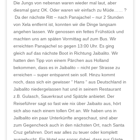
Die Jungs von nebenan waren wieder mal laut, aber
diesmal ganz OK. Oder waren wir einfach zu Müde…… ?
Da der nächste Ritt – nach Panajachel – nur 2 Stunden
von Xela entfernt ist, konnten wir die Dinge langsam
angehen lassen. Wir genossen ein fettes Frühstück und
machten uns am späten Vormittag auf zum Bus. Wir
erreichten Panajachel so gegen 13:00 Uhr. Es ging
gleich auf das nächste Boot in Richtung Jaibalito. Wir
hatten den Tipp von einem Pärchen aus Holland
bekommen, dass es in Jaibalito – nicht per Strasse zu
erreichen – super entspannt sein soll. Hinzu kommt
noch, dass sich ein gewisser “ Hans “ aus Deutschland in
Jaibalito niedergelassen hat und in seinem Restaurant
z.B. Gulasch, Sauerkraut und Spätzle anbietet. Der
Reiseführer sagt so fast wie nix über Jaibaito aus, hört
sich also nach einem tollen Ort an. Wir haben uns in
Jailbalito ein paar Unterkünfte angeschaut, sind aber
zum Gegencheck auch in den nächsten Ort, nach Santa
Cruz gefahren. Dort war alles zu teuer oder komplett
ausgebucht. Ein Hotel war sogar dabei, dass nur Gäste