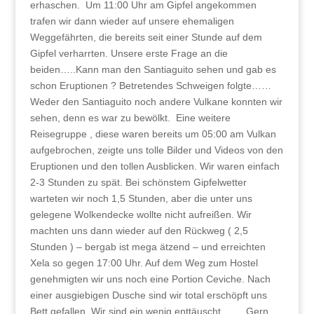
erhaschen. Um 11:00 Uhr am Gipfel angekommen
trafen wir dann wieder auf unsere ehemaligen
Weggefährten, die bereits seit einer Stunde auf dem
Gipfel verharrten. Unsere erste Frage an die
beiden…..Kann man den Santiaguito sehen und gab es
schon Eruptionen ? Betretendes Schweigen folgte……
Weder den Santiaguito noch andere Vulkane konnten wir
sehen, denn es war zu bewölkt. Eine weitere
Reisegruppe , diese waren bereits um 05:00 am Vulkan
aufgebrochen, zeigte uns tolle Bilder und Videos von den
Eruptionen und den tollen Ausblicken. Wir waren einfach
2-3 Stunden zu spät. Bei schönstem Gipfelwetter
warteten wir noch 1,5 Stunden, aber die unter uns
gelegene Wolkendecke wollte nicht aufreißen. Wir
machten uns dann wieder auf den Rückweg ( 2,5
Stunden ) – bergab ist mega ätzend – und erreichten
Xela so gegen 17:00 Uhr. Auf dem Weg zum Hostel
genehmigten wir uns noch eine Portion Ceviche. Nach
einer ausgiebigen Dusche sind wir total erschöpft uns
Bett gefallen. Wir sind ein wenig enttäuscht……. Gern