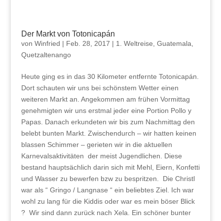
Der Markt von Totonicapán
von
Winfried
|
Feb. 28, 2017
|
1. Weltreise
,
Guatemala
,
Quetzaltenango
Heute ging es in das 30 Kilometer entfernte Totonicapán.
Dort schauten wir uns bei schönstem Wetter einen
weiteren Markt an. Angekommen am frühen Vormittag
genehmigten wir uns erstmal jeder eine Portion Pollo y
Papas. Danach erkundeten wir bis zum Nachmittag den
belebt bunten Markt. Zwischendurch – wir hatten keinen
blassen Schimmer – gerieten wir in die aktuellen
Karnevalsaktivitäten der meist Jugendlichen. Diese
bestand hauptsächlich darin sich mit Mehl, Eiern, Konfetti
und Wasser zu bewerfen bzw zu bespritzen. Die Christl
war als “ Gringo / Langnase “ ein beliebtes Ziel. Ich war
wohl zu lang für die Kiddis oder war es mein böser Blick
? Wir sind dann zurück nach Xela. Ein schöner bunter