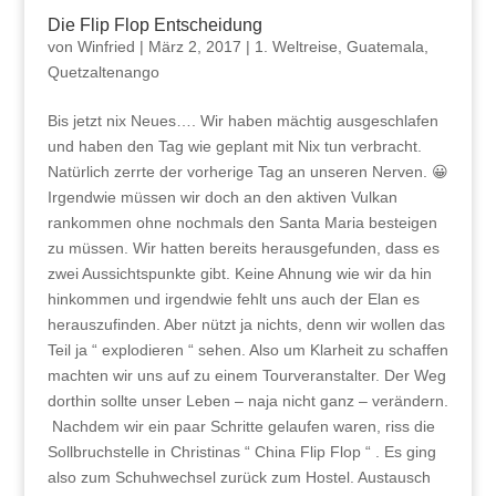
Die Flip Flop Entscheidung
von
Winfried
|
März 2, 2017
|
1. Weltreise
,
Guatemala
,
Quetzaltenango
Bis jetzt nix Neues…. Wir haben mächtig ausgeschlafen
und haben den Tag wie geplant mit Nix tun verbracht.
Natürlich zerrte der vorherige Tag an unseren Nerven. 😀
Irgendwie müssen wir doch an den aktiven Vulkan
rankommen ohne nochmals den Santa Maria besteigen
zu müssen. Wir hatten bereits herausgefunden, dass es
zwei Aussichtspunkte gibt. Keine Ahnung wie wir da hin
hinkommen und irgendwie fehlt uns auch der Elan es
herauszufinden. Aber nützt ja nichts, denn wir wollen das
Teil ja “ explodieren “ sehen. Also um Klarheit
zu schaffen
machten wir uns auf zu einem Tourveranstalter. Der Weg
dorthin sollte unser Leben – naja nicht ganz – verändern.
Nachdem wir ein paar Schritte gelaufen waren, riss die
Sollbruchstelle in Christinas “ China Flip Flop “ . Es ging
also zum Schuhwechsel zurück zum Hostel. Austausch