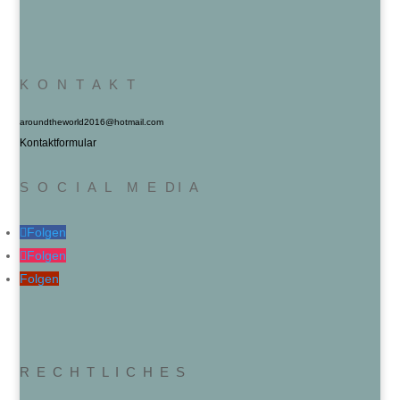
K O N T A K T
aroundtheworld2016@hotmail.com
Kontaktformular
S O C I A L M E DI A
Folgen
Folgen
Folgen
R E C H T L I C H E S