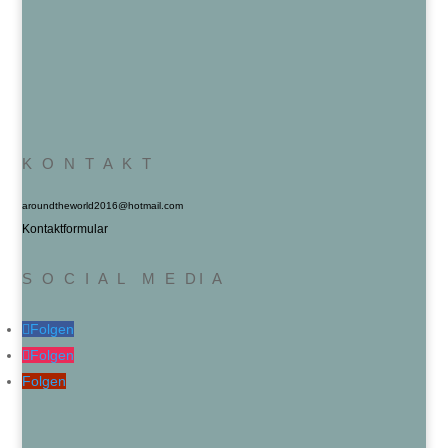
K O N T A K T
aroundtheworld2016@hotmail.com
Kontaktformular
S O C I A L M E DI A
Folgen
Folgen
Folgen