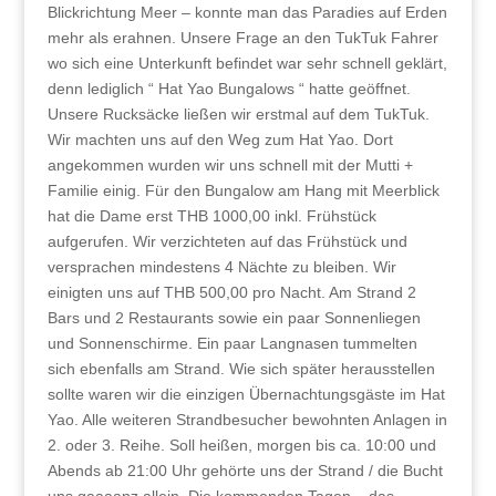
Blickrichtung Meer – konnte man das Paradies auf Erden
mehr als erahnen. Unsere Frage an den TukTuk Fahrer
wo sich eine Unterkunft befindet war sehr schnell geklärt,
denn lediglich “ Hat Yao Bungalows “ hatte geöffnet.
Unsere Rucksäcke ließen wir erstmal auf dem TukTuk.
Wir machten uns auf den Weg zum Hat Yao. Dort
angekommen wurden wir uns schnell mit der Mutti +
Familie einig. Für den Bungalow am Hang mit Meerblick
hat die Dame erst THB 1000,00 inkl. Frühstück
aufgerufen. Wir verzichteten auf das Frühstück und
versprachen mindestens 4 Nächte zu bleiben. Wir
einigten uns auf THB 500,00 pro Nacht. Am Strand 2
Bars und 2 Restaurants sowie ein paar Sonnenliegen
und Sonnenschirme. Ein paar Langnasen tummelten
sich ebenfalls am Strand. Wie sich später herausstellen
sollte waren wir die einzigen Übernachtungsgäste im Hat
Yao. Alle weiteren Strandbesucher bewohnten Anlagen in
2. oder 3. Reihe. Soll heißen, morgen bis ca. 10:00 und
Abends ab 21:00 Uhr gehörte uns der Strand / die Bucht
uns gaaaanz allein. Die kommenden Tagen – das