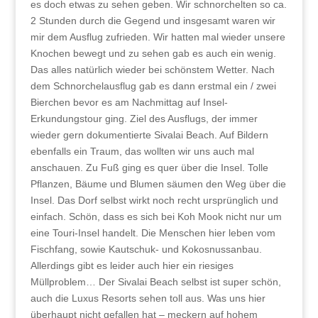
es doch etwas zu sehen geben. Wir schnorchelten so ca.
2 Stunden durch die Gegend und insgesamt waren wir
mir dem Ausflug zufrieden. Wir hatten mal wieder unsere
Knochen bewegt und zu sehen gab es auch ein wenig.
Das alles natürlich wieder bei schönstem Wetter. Nach
dem Schnorchelausflug gab es dann erstmal ein / zwei
Bierchen bevor es am Nachmittag auf Insel-
Erkundungstour ging. Ziel des Ausflugs, der immer
wieder gern dokumentierte Sivalai Beach. Auf Bildern
ebenfalls ein Traum, das wollten wir uns auch mal
anschauen. Zu Fuß ging es quer über die Insel. Tolle
Pflanzen, Bäume und Blumen säumen den Weg über die
Insel. Das Dorf selbst wirkt noch recht ursprünglich und
einfach. Schön, dass es sich bei Koh Mook nicht nur um
eine Touri-Insel handelt. Die Menschen hier leben vom
Fischfang, sowie Kautschuk- und Kokosnussanbau.
Allerdings gibt es leider auch hier ein riesiges
Müllproblem… Der Sivalai Beach selbst ist super schön,
auch die Luxus Resorts sehen toll aus. Was uns hier
überhaupt nicht gefallen hat – meckern auf hohem