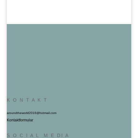
K O N T A K T
aroundtheworld2016@hotmail.com
Kontaktformular
S O C I A L M E DI A