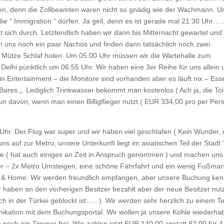
hen, denn die Zollbeamten waren nicht so gnädig wie der Wachmann. U
 die “ Immigration “ dürfen. Ja geil, denn es ist gerade mal 21:30 Uh
gt sich durch. Letztendlich haben wir dann bis Mitternacht gewartet und
n uns noch ein paar Nachos und finden dann tatsächlich noch zwei
e Mütze Schlaf holen. Um 05:00 Uhr müssen wir die Wartehalle zum
Delhi pünktlich um 06:55 Uhr. Wir haben eine 3er Reihe für uns allein 
in Entertainment – die Monitore sind vorhanden aber es läuft nix – Ess
ares „. Lediglich Trinkwasser bekommt man kostenlos ( Ach ja, die Toi
n davon, wenn man einen Billigflieger nutzt ( EUR 334,00 pro per Per
 Uhr. Der Flug war super und wir haben viel geschlafen ( Kein Wunder,
s auf zur Metro, unsere Unterkunft liegt im asiatischen Teil der Stadt 
te ( hat auch einiges an Zeit in Anspruch genommen ) und machen uns
ter – 2x Metro Umsteigen, eine schöne Fährfahrt und ein wenig Fußma
dio & Home. Wir werden freundlich empfangen, aber unsere Buchung ken
wir haben an den vorherigen Besitzer bezahlt aber der neue Besitzer nut
ch in der Türkei geblockt ist….. ). Wir werden sehr herzlich zu einem T
nikation mit dem Buchungsportal. Wir wollen ja unsere Kohle wiederha
 noch ein Zimmer frei. Wie zahlen jetzt EUR 140,00 anstatt 82,00 für 4