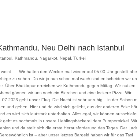
Kathmandu, Neu Delhi nach Istanbul
stanbul
,
Kathmandu
,
Nagarkot
,
Nepal
,
Türkei
weint….. Wir hatten den Wecker mal wieder auf 05:00 Uhr gestellt abe
birge zu sehen. Da wir ja nun schon mal wach sind entscheiden wir un
hr. Über Bhaktapur erreichen wir Kathmandu gegen Mittag. Wir nutzen 
Abend gönnen wir uns noch ein Bierchen und eine leckere Pizza. Wir
07.2023 geht unser Flug. Die Nacht ist sehr unruhig – in der Saison 
men und gehen. Hier und da wird sich geliebt, aus der anderen Ecke hö
d es wird sich lautstark unterhalten. Alles egal, wir können ausschlafe
ck geht es nochmals in unsere Lieblingsbäckerei dem Pumpernickel. Wi
ahlen und da stellt sich die erste Herausforderung des Tages. Der Lad
ßergewöhnlich ist – aber unser letztes Bargeld haben wir für das Taxi