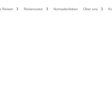
e Reisen
Reiserouten
Nomadenleben
Über uns
Ko