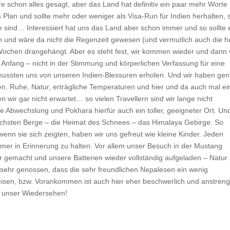
e schon alles gesagt, aber das Land hat definitiv ein paar mehr Worte
m Plan und sollte mehr oder weniger als Visa-Run für Indien herhalten, 
 sind… Interessiert hat uns das Land aber schon immer und so sollte 
en und wäre da nicht die Regenzeit gewesen (und vermutlich auch die 
 Wochen drangehängt. Aber es steht fest, wir kommen wieder und dann 
Anfang – nicht in der Stimmung und körperlichen Verfassung für eine
ussten uns von unseren Indien-Blessuren erholen. Und wir haben ge
. Ruhe, Natur, erträgliche Temperaturen und hier und da auch mal ei
 wir gar nicht erwartet… so vielen Travellern sind wir lange nicht
e Abwechslung und Pokhara hierfür auch ein toller, geeigneter Ort. Un
öchsten Berge – die Heimat des Schnees – das Himalaya Gebirge. So
enn sie sich zeigten, haben wir uns gefreut wie kleine Kinder. Jeden
er in Erinnerung zu halten. Vor allem unser Besuch in der Mustang
r gemacht und unsere Batterien wieder vollständig aufgeladen – Natur h
sehr genossen, dass die sehr freundlichen Nepalesen ein wenig
eisen, bzw. Vorankommen ist auch hier eher beschwerlich und anstren
f unser Wiedersehen!