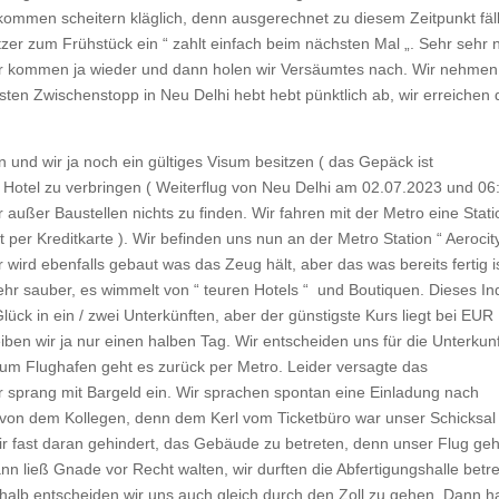
ommen scheitern kläglich, denn ausgerechnet zu diesem Zeitpunkt fäll
tzer zum Frühstück ein “ zahlt einfach beim nächsten Mal „. Sehr sehr n
ir kommen ja wieder und dann holen wir Versäumtes nach. Wir nehmen
ten Zwischenstopp in Neu Delhi hebt hebt pünktlich ab, wir erreichen 
 und wir ja noch ein gültiges Visum besitzen ( das Gepäck ist
 Hotel zu verbringen ( Weiterflug von Neu Delhi am 02.07.2023 und 06
ußer Baustellen nichts zu finden. Wir fahren mit der Metro eine Stati
t per Kreditkarte ). Wir befinden uns nun an der Metro Station “ Aerocity
r wird ebenfalls gebaut was das Zeug hält, aber das was bereits fertig i
sehr sauber, es wimmelt von “ teuren Hotels “ und Boutiquen. Dieses In
Glück in ein / zwei Unterkünften, aber der günstigste Kurs liegt bei EUR
eiben wir ja nur einen halben Tag. Wir entscheiden uns für die Unterkunf
Zum Flughafen geht es zurück per Metro. Leider versagte das
er sprang mit Bargeld ein. Wir sprachen spontan eine Einladung nach
t von dem Kollegen, denn dem Kerl vom Ticketbüro war unser Schicksal
 fast daran gehindert, das Gebäude zu betreten, denn unser Flug geh
ließ Gnade vor Recht walten, wir durften die Abfertigungshalle betre
eshalb entscheiden wir uns auch gleich durch den Zoll zu gehen. Dann 