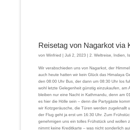
Reisetag von Nagarkot via 
von
Winfried
|
Juli 2, 2023
|
2. Weltreise
,
Indien
,
I
Wir verabschieden uns von Nagarkot, der Himmel 
auch heute hatten wir kein Glück das Himalaya Ge
den 08:00 Uhr Bus, der dann um 08:30 Uhr los fu
wohl letzte Gelegenheit günstig einzukaufen, am 
bleiben nur eine Nacht in Kathmandu, denn am 01.
es hier die Hölle sein – denn die Partygäste kom
wir Kotzgeräusche, die Türen werden zugeknallt un
der Flug geht ja erst um 16:30 Uhr. Zum Frühstü
genehmigen uns ein tolles Frühstück und wollen z
nimmt keine Kreditkarte – was nicht sonderlich au