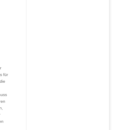
r
s für
die
muss
ren
n,
r
en