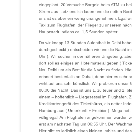
eingeplant. 20 Versuche Bargeld beim ATM zu bek
Strom aus. Letztendlich laden uns die netten Besi
uns ist es aber ein wenig unangenehmen. Egal w
Taxi zum Flughafen, der Flieger zu unserem nächs
Hauptstadt Indiens ca. 1,5 Stunden später.
Da wir knapp 13 Stunden Aufenthalt in Delhi haben
durchgecheckt ) entscheiden wir uns die Nacht im
Uhr ). Wir suchen in der näheren Umgebung, aber a
dort soll es einiges an Hotelmaterial geben ( Ticke
Neu Delhi um ein Bett für die Nacht zu finden. Hie
erinnert bestenfalls an Dubai, denn hier es sehr 
wirkt auf uns sehr künstlich. Wir probieren unser 
80,00 die Nacht. Das ist uns 1. zu teuer und 2. bl
einem – hoffentlich – Liegesessel im Flughafen. 
Kreditkartengerät des Ticketbüros, ein netter Ind
Hamburg aus ( Unterkunft + Freibier ). Mega net
völlig egal. Am Flughafen angekommen wurden wir
erst am nächsten Tag um 06:55 Uhr. Der Wachmann 
Hier gibt es lediglich einen kleinen Imbiss und d