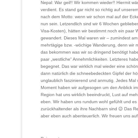
Nepal: War geil!! Wir kommen wieder!! Hiermit wär
verdient. Es stand gar nicht so richtig auf unsere
nach dem Motto: wenn wir schon mal auf der Ecke
nun sein. Letzendlich sind wir 6 Wochen geblieb
Visa-Kosten), hätten wir bestimmt noch ein paar
gewandert. Dieses Mal waren wir – zumindest am 
mehrtägige bzw. -wöchige Wanderung, denn wir m
das bekommen was wir so dringend benötigt haben
paar „westliche“ Annehmlichkeiten. Letzteres haben
begegnet. Das war wirklich mal wieder eine schön
dann natürlich die schneebedeckten Gipfel der h
unglaublich faszinierend und anmutig. Jedes Mal w
Moment haben wir aufgesogen um den Anblick imm
Region hat uns wirklich beeindruckt, Lust auf meh
eben. Wir haben uns rundum wohl gefühlt und es 
zurückhaltender als ihre Nachbarn sind 😉 Das R
aber eben auch abenteuerlich. Wir freuen uns au