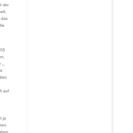
t der
ett,
 das
die
:55
on,
 „,
st
dien
t auf
t ja
ten.
haben