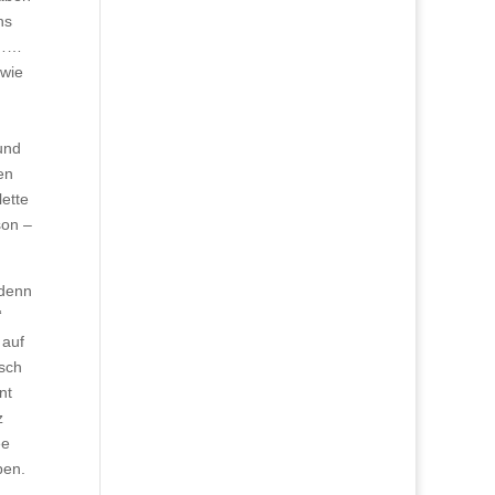
ns
r………
 wie
und
en
lette
son –
 denn
“
 auf
rsch
nt
z
ee
ben.