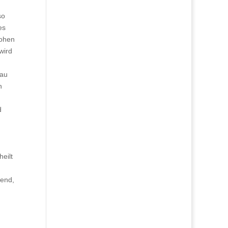
so
es
hohen
wird
nau
n
d
eilt
gend,