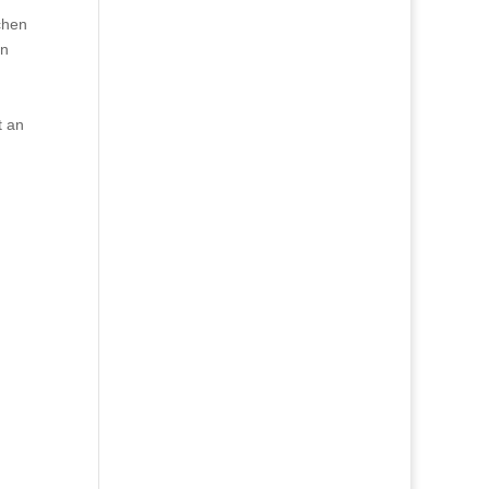
chen
en
t an