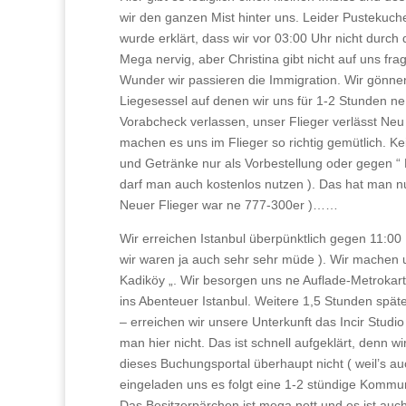
wir den ganzen Mist hinter uns. Leider Pustekuc
wurde erklärt, dass wir vor 03:00 Uhr nicht durch
Mega nervig, aber Christina gibt nicht auf uns fra
Wunder wir passieren die Immigration. Wir gönne
Liegesessel auf denen wir uns für 1-2 Stunden n
Vorabcheck verlassen, unser Flieger verlässt Neu 
machen es uns im Flieger so richtig gemütlich. Ke
und Getränke nur als Vorbestellung oder gegen “ B
darf man auch kostenlos nutzen ). Das hat man nu
Neuer Flieger war ne 777-300er )……
Wir erreichen Istanbul überpünktlich gegen 11:00
wir waren ja auch sehr sehr müde ). Wir machen un
Kadiköy „. Wir besorgen uns ne Auflade-Metrokar
ins Abenteuer Istanbul. Weitere 1,5 Stunden spä
– erreichen wir unsere Unterkunft das Incir Stu
man hier nicht. Das ist schnell aufgeklärt, denn 
dieses Buchungsportal überhaupt nicht ( weil’s au
eingeladen uns es folgt eine 1-2 stündige Kommu
Das Besitzerpärchen ist mega nett und es ist auch