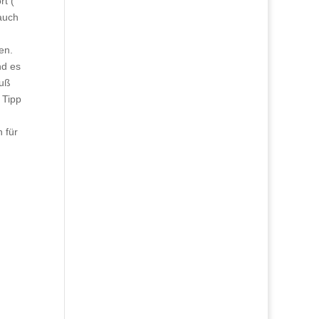
rt (
 auch
en.
nd es
nuß
 Tipp
 für