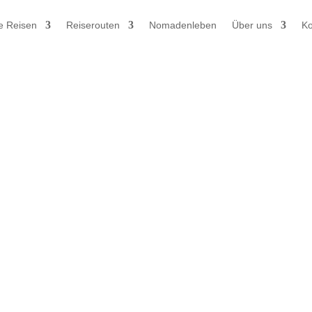
e Reisen
Reiserouten
Nomadenleben
Über uns
Ko