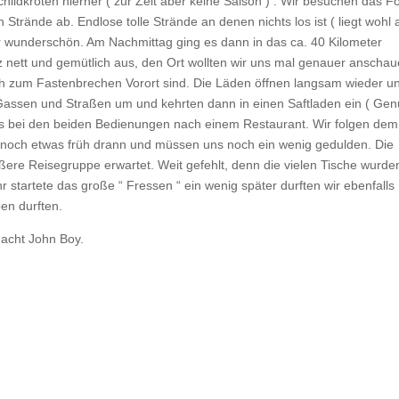
ldkröten hierher ( zur Zeit aber keine Saison ) . Wir besuchen das Fo
n Strände ab. Endlose tolle Strände an denen nichts los ist ( liegt wohl
 wunderschön. Am Nachmittag ging es dann in das ca. 40 Kilometer
nz nett und gemütlich aus, den Ort wollten wir uns mal genauer anschau
lich zum Fastenbrechen Vorort sind. Die Läden öffnen langsam wieder u
n Gassen und Straßen um und kehrten dann in einen Saftladen ein ( Ge
uns bei den beiden Bedienungen nach einem Restaurant. Wir folgen dem
d noch etwas früh drann und müssen uns noch ein wenig gedulden. Die
ößere Reisegruppe erwartet. Weit gefehlt, denn die vielen Tische wurden
startete das große “ Fressen “ ein wenig später durften wir ebenfalls
ben durften.
Nacht John Boy.