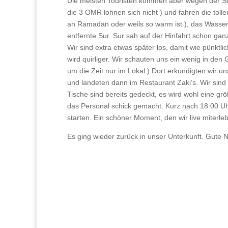
Die meisten Touristen kommen aber wegen der Schi
die 3 OMR lohnen sich nicht ) und fahren die tolle
an Ramadan oder weils so warm ist ), das Wasser
entfernte Sur. Sur sah auf der Hinfahrt schon ga
Wir sind extra etwas später los, damit wie pünkt
wird quirliger. Wir schauten uns ein wenig in de
um die Zeit nur im Lokal ) Dort erkundigten wir 
und landeten dann im Restaurant Zaki’s. Wir sin
Tische sind bereits gedeckt, es wird wohl eine gr
das Personal schick gemacht. Kurz nach 18:00 Uhr 
starten. Ein schöner Moment, den wir live miterle
Es ging wieder zurück in unser Unterkunft. Gute 