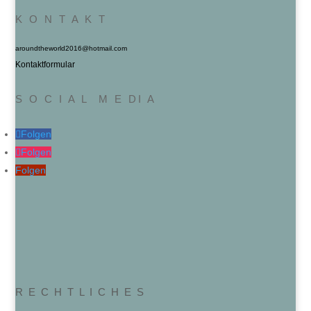
K O N T A K T
aroundtheworld2016@hotmail.com
Kontaktformular
S O C I A L M E DI A
Folgen
Folgen
Folgen
R E C H T L I C H E S