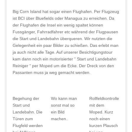
Big Corn Island hat sogar einen Flughafen. Per Flugzeug
ist BCI über Bluefields oder Managua zu erreichen. Da
der Flughafen die Insel ein wenig spaltet können
Fussgänger, Fahrradfahrer etc während der Flugpausen
die Start und Landebahn überqueren. Wir nutzten die
Gelegenheit ein paar Bilder zu schießen. Das erlebt man
ja auch nicht alle Tage. Auf unserer Besichtigungstour
kam dann noch ein motorisierter “ Start und Landebahn
Reiniger “ per Moped um die Ecke. Der Dreck von den
Passanten muss ja weg gemacht werden.
Begehung der
Wo kann man
Rollfeldkontrolle
Start und
sonst mal so
mit dem
Landebahn. Die
ein Bild
Moped. Kurz
Türen zum
machen..
noch einen
Flugfeld werden
kurzen Plausch