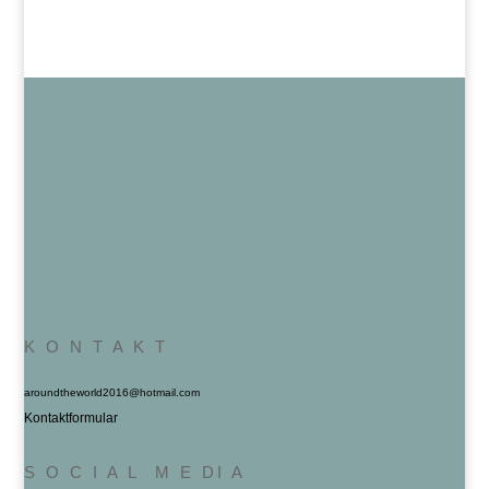
K O N T A K T
aroundtheworld2016@hotmail.com
Kontaktformular
S O C I A L M E DI A