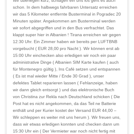
Wir überlegen kurz, schlagen ein uns los geht es auch
schon. In dem halbwegs fahrbaren Untersatz erreichen
wir das 5 Kilometer entfernte Busterminal in Pogradec 20
Minuten später. Angekommen am Busterminal werden
wir sofort abgegriffen und in den Bus verfrachtet. Das
klappt super hier in Albanien ! Tirana erreichen wir gegen
12:30 Uhr. Ein Zimmer haben wir bereits per LUFTBNB
vorgebucht ( EUR 28,00 pro Nacht ). Wir können erst ab
15:00 Uhr einchecken also erledigen wir noch ein paar
administrative Dinge ( Albanien SIM Karte kaufen ( auch
für Montenegro gültig ), Ins Café setzen und entspannen
( Es ist mal wieder Mitte / Ende 30 Grad ), unser
defektes Tablet reparieren lassen ( Fehlanzeige, haben
wir dann gleich entsorgt ) und das elektronische Buch
von Christina zur Rekla nach Deutschland schicken ( Die
Post hat es nicht angekommen, da das Teil ne Batterie
enthält und per Kurier kostet der Versand EUR 44,00 –
Wir schleppen es weiter mit uns herum ). Wir freuen uns,
dass wir etwas erledigen konnten und checken dann um
15:30 Uhr ein ( Der Vermieter war noch nicht fertig mit