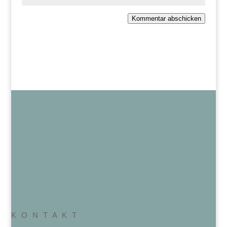
Kommentar abschicken
K O N T A K T