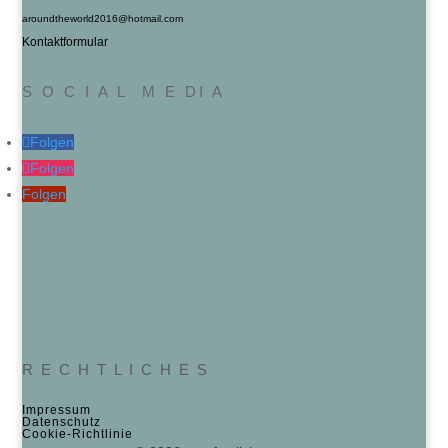
aroundtheworld2016@hotmail.com
Kontaktformular
S O C I A L M E DI A
Folgen
Folgen
Folgen
R E C H T L I C H E S
Impressum
Datenschutz
Cookie‑Richtlinie