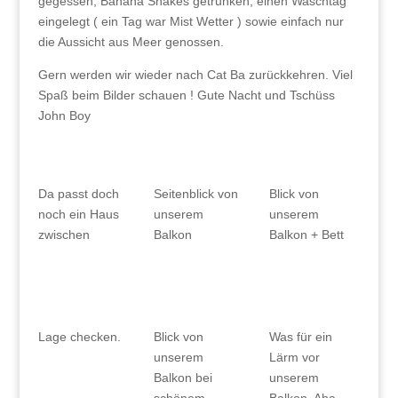
gegessen, Banana Shakes getrunken, einen Waschtag
eingelegt ( ein Tag war Mist Wetter ) sowie einfach nur
die Aussicht aus Meer genossen.
Gern werden wir wieder nach Cat Ba zurückkehren. Viel
Spaß beim Bilder schauen ! Gute Nacht und Tschüss
John Boy
Da passt doch
Seitenblick von
Blick von
noch ein Haus
unserem
unserem
zwischen
Balkon
Balkon + Bett
Lage checken.
Blick von
Was für ein
unserem
Lärm vor
Balkon bei
unserem
schönem
Balkon. Aha,