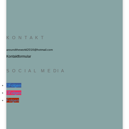
K O N T A K T
aroundtheworld2016@hotmail.com
Kontaktformular
S O C I A L M E DI A
Folgen
Folgen
Folgen