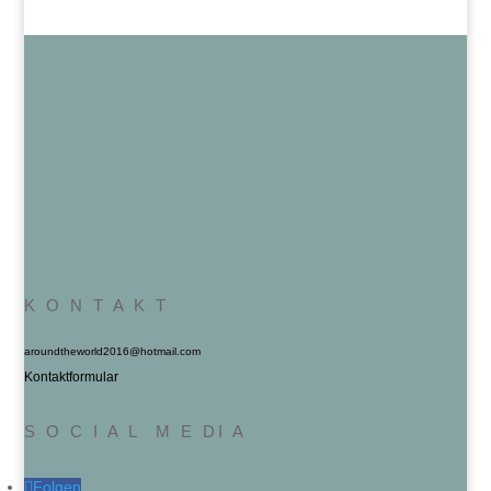
K O N T A K T
aroundtheworld2016@hotmail.com
Kontaktformular
S O C I A L M E DI A
Folgen