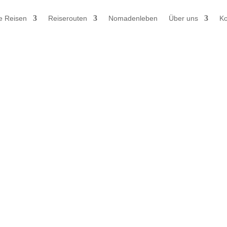
e Reisen
Reiserouten
Nomadenleben
Über uns
Ko