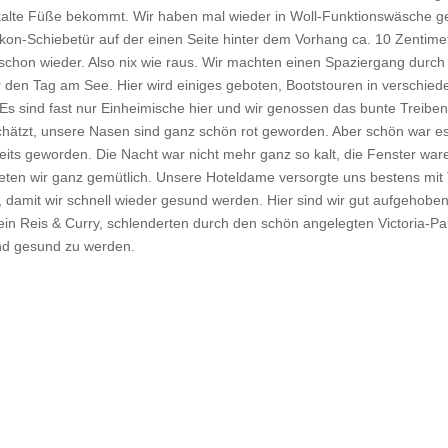
 kalte Füße bekommt. Wir haben mal wieder in Woll-Funktionswäsche ge
lkon-Schiebetür auf der einen Seite hinter dem Vorhang ca. 10 Zentim
 schon wieder. Also nix wie raus. Wir machten einen Spaziergang durch
 den Tag am See. Hier wird einiges geboten, Bootstouren in verschied
 Es sind fast nur Einheimische hier und wir genossen das bunte Treiben 
ätzt, unsere Nasen sind ganz schön rot geworden. Aber schön war es. 
eits geworden. Die Nacht war nicht mehr ganz so kalt, die Fenster ware
rteten wir ganz gemütlich. Unsere Hoteldame versorgte uns bestens m
 damit wir schnell wieder gesund werden. Hier sind wir gut aufgehobe
n ein Reis & Curry, schlenderten durch den schön angelegten Victoria-P
nd gesund zu werden.