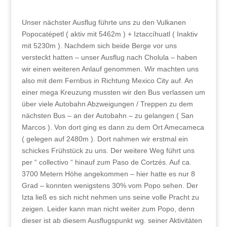
Unser nächster Ausflug führte uns zu den Vulkanen
Popocatépetl ( aktiv mit 5462m ) + Iztaccíhuatl ( Inaktiv
mit 5230m ). Nachdem sich beide Berge vor uns
versteckt hatten – unser Ausflug nach Cholula – haben
wir einen weiteren Anlauf genommen. Wir machten uns
also mit dem Fernbus in Richtung Mexico City auf. An
einer mega Kreuzung mussten wir den Bus verlassen um
über viele Autobahn Abzweigungen / Treppen zu dem
nächsten Bus – an der Autobahn – zu gelangen ( San
Marcos ). Von dort ging es dann zu dem Ort Amecameca
( gelegen auf 2480m ). Dort nahmen wir erstmal ein
schickes Frühstück zu uns. Der weitere Weg führt uns
per “ collectivo “ hinauf zum Paso de Cortzés. Auf ca.
3700 Metern Höhe angekommen – hier hatte es nur 8
Grad – konnten wenigstens 30% vom Popo sehen. Der
Izta ließ es sich nicht nehmen uns seine volle Pracht zu
zeigen. Leider kann man nicht weiter zum Popo, denn
dieser ist ab diesem Ausflugspunkt wg. seiner Aktivitäten