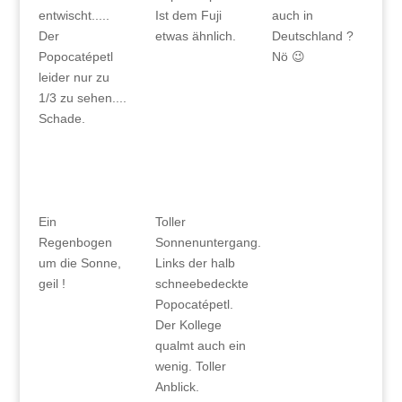
entwischt.....
Ist dem Fuji
auch in
Der
etwas ähnlich.
Deutschland ?
Popocatépetl
Nö 😉
leider nur zu
1/3 zu sehen....
Schade.
Ein
Toller
Regenbogen
Sonnenuntergang.
um die Sonne,
Links der halb
geil !
schneebedeckte
Popocatépetl.
Der Kollege
qualmt auch ein
wenig. Toller
Anblick.