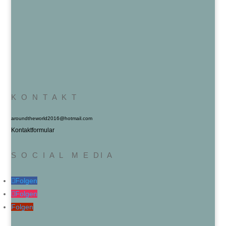
K O N T A K T
aroundtheworld2016@hotmail.com
Kontaktformular
S O C I A L M E DI A
Folgen
Folgen
Folgen