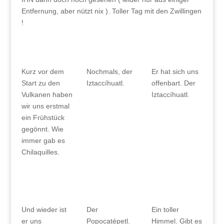
Entfernung, aber nützt nix ). Toller Tag mit den Zwillingen
!
Kurz vor dem
Nochmals, der
Er hat sich uns
Start zu den
Iztaccíhuatl.
offenbart. Der
Vulkanen haben
Iztaccíhuatl.
wir uns erstmal
ein Frühstück
gegönnt. Wie
immer gab es
Chilaquilles.
Und wieder ist
Der
Ein toller
er uns
Popocatépetl.
Himmel. Gibt es