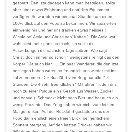
gesperrt. Den Izta dagegen kann man besteigen, sollte
aber über etwas Erfahrung und natürlich Equipment
verfügen. So warteten wir ein paar Stunden um einen
100% Blick auf den Popo zu bekommen. Wir spazierten
ein wenig hin und her uns tranken etwas heisses (
Winnie ne‘ Atole und Christl nen‘ Kaffee ). Die Atole war
wohl nicht mehr ganz so frisch, ich sollte die
Auswirkungen die nächsten Tage spüren. Wie sagt
Christl doch immer so schön “ wenigstens reinigt das den
Körper “ Ja auch klar…. Ein paar Wanderer, die den Izta
bestiegen haben waren so freundlich uns wieder mit ins
Tal zu nehmen. Der Bus fährt vom Berg nur alle 2-3
Stunden. Die 4 sehr freundlichen “ Mitfahrer “ luden uns
noch zu einer Pulque ein ( Gesöff aus Wasser, Zucker
und Agave ). Schmeckt leicht nach Bier und hat auch ein
wenig Prozente. Das Zeug haben wir nicht zum letzten
Mal getrunken. Auf der Rückfahrt gestattete uns der
Popo dann endlich einen freien Blick, bei herrlichem
Sonnenuntergang. Auf den letzten Drücker haben wir
IHN dann doch noch gesehen ( leider nur aus einiger