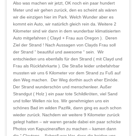
Also was machen wir jetzt, OK noch ein paar hundert
Meter und wir gehen zurück, den es scheint als wären
wir die einzigen hier im Park. Welch Wunder aber es
kommt ein Auto, wir natürlich gleich rein da. Weitere 2
Kilometer sind wir dann in dem wunderbar klimatisierten
Auto mitgefahren ( Clayd + Frau aus Oregon ). Deren
Ziel der Strand ! Nach Aussagen von Clayds Frau soll
der Strand “ beautiful und awesome “ sein. Wir
entschieden uns ebenfalls für den Strand ( mit Clayd und
Frau als Rückfahrkarte ). Die Straße leider unbefahrbar
mussten wir uns 6 Kilometer vor dem Strand zu Fuß auf
den Weg machen. Der Weg dorthin auch eher Einöde.
Der Strand wunderschön und menschenleer. Außer
Strandgut ( Holz ) ein paar tote Schildkröten, viel Sand
und toller Wellen nix los. Wir genehmigten uns ein
schönes Bad im wilden Pazifik, dann ging es auch schon
wieder zurück. Nachdem wir weitere 9 Kilometer zurück
gelegt hatten – wir waren gerade dabei ein paar schicke
Photos von Kapuzineraffen zu machen – kamen dann
die “ Claytons „. Schnell war klar, dass die beiden uns