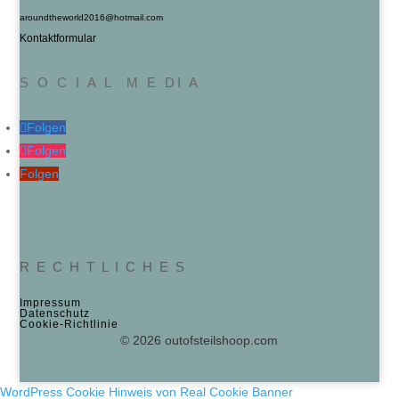
aroundtheworld2016@hotmail.com
Kontaktformular
S O C I A L M E DI A
Folgen
Folgen
Folgen
R E C H T L I C H E S
Impressum
Datenschutz
Cookie‑Richtlinie
© 2026 outofsteilshoop.com
WordPress Cookie Hinweis von Real Cookie Banner