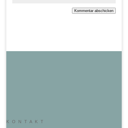
Kommentar abschicken
K O N T A K T