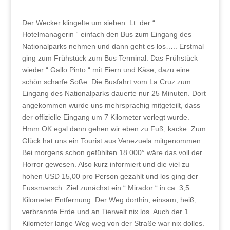
Der Wecker klingelte um sieben. Lt. der “
Hotelmanagerin “ einfach den Bus zum Eingang des
Nationalparks nehmen und dann geht es los….. Erstmal
ging zum Frühstück zum Bus Terminal. Das Frühstück
wieder “ Gallo Pinto “ mit Eiern und Käse, dazu eine
schön scharfe Soße. Die Busfahrt vom La Cruz zum
Eingang des Nationalparks dauerte nur 25 Minuten. Dort
angekommen wurde uns mehrsprachig mitgeteilt, dass
der offizielle Eingang um 7 Kilometer verlegt wurde.
Hmm OK egal dann gehen wir eben zu Fuß, kacke. Zum
Glück hat uns ein Tourist aus Venezuela mitgenommen.
Bei morgens schon gefühlten 18.000° wäre das voll der
Horror gewesen. Also kurz informiert und die viel zu
hohen USD 15,00 pro Person gezahlt und los ging der
Fussmarsch. Ziel zunächst ein “ Mirador “ in ca. 3,5
Kilometer Entfernung. Der Weg dorthin, einsam, heiß,
verbrannte Erde und an Tierwelt nix los. Auch der 1
Kilometer lange Weg weg von der Straße war nix dolles.