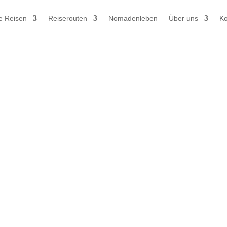
e Reisen
Reiserouten
Nomadenleben
Über uns
Ko