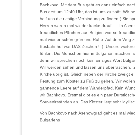
Bachkovo. Mit dem Bus geht es ganz einfach nach
Bus erst um 12:40 Uhr, das ist uns zu spät. Wir
half uns die richtige Verbindung zu finden ( Sie 
Herren waren mal wieder kacke drauf….. In Aseno
freundliches Pärchen aus Belgien war so freundlic
mal wieder schön grün und Ruhe. Auf dem Weg zu
Busbahnhof war DAS Zeichen !! ). Unsere weiteren Z
fühlen. Die Menschen hier in Bulgarien machen no
denn wir sprechen noch kein einziges Wort Bulgari
Wir werden sehen und lassen uns überraschen. Zu
Kirche übrig ist. Gleich neben der Kirche zweigt
Festung zum Kloster zu Fuß zu gehen. Wir wollen
gähnende Leere auf dem Wanderpfad. Kein Wunder,
wir Bachkovo. Erstmal gibt es ein paar Durstlösch
Souvenirständen an. Das Kloster liegt sehr idylli
Von Bachkovo nach Asenowgrad geht es mal wieder
Bulgariens