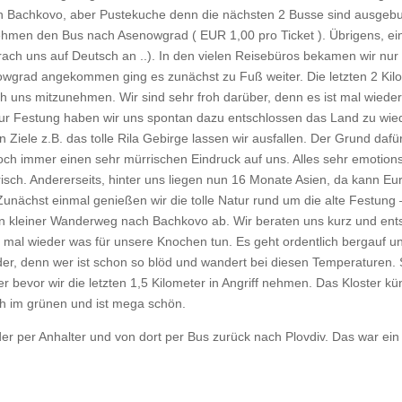
 Bachkovo, aber Pustekuche denn die nächsten 2 Busse sind ausgebuch
 nehmen den Bus nach Asenowgrad ( EUR 1,00 pro Ticket ). Übrigens, 
sprach uns auf Deutsch an ..). In den vielen Reisebüros bekamen wir n
wgrad angekommen ging es zunächst zu Fuß weiter. Die letzten 2 Kilom
h uns mitzunehmen. Wir sind sehr froh darüber, denn es ist mal wieder 
r Festung haben wir uns spontan dazu entschlossen das Land zu wie
iele z.B. das tolle Rila Gebirge lassen wir ausfallen. Der Grund dafür i
ch immer einen sehr mürrischen Eindruck auf uns. Alles sehr emotions
sch. Andererseits, hinter uns liegen nun 16 Monate Asien, da kann Euro
nächst einmal genießen wir die tolle Natur rund um die alte Festung 
 ein kleiner Wanderweg nach Bachkovo ab. Wir beraten uns kurz und ent
 mal wieder was für unsere Knochen tun. Es geht ordentlich bergauf 
 denn wer ist schon so blöd und wandert bei diesen Temperaturen. S
er bevor wir die letzten 1,5 Kilometer in Angriff nehmen. Das Kloster k
sch im grünen und ist mega schön.
 per Anhalter und von dort per Bus zurück nach Plovdiv. Das war ein 