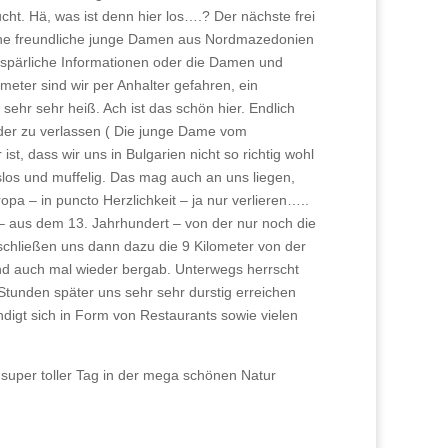
t. Hä, was ist denn hier los….? Der nächste frei
eine freundliche junge Damen aus Nordmazedonien
ur spärliche Informationen oder die Damen und
eter sind wir per Anhalter gefahren, ein
sehr sehr heiß. Ach ist das schön hier. Endlich
der zu verlassen ( Die junge Dame vom
st, dass wir uns in Bulgarien nicht so richtig wohl
los und muffelig. Das mag auch an uns liegen,
pa – in puncto Herzlichkeit – ja nur verlieren…..
– aus dem 13. Jahrhundert – von der nur noch die
schließen uns dann dazu die 9 Kilometer von der
und auch mal wieder bergab. Unterwegs herrscht
tunden später uns sehr sehr durstig erreichen
ündigt sich in Form von Restaurants sowie vielen
super toller Tag in der mega schönen Natur