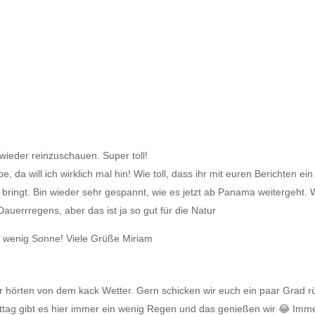
 wieder reinzuschauen. Super toll!
e, da will ich wirklich mal hin! Wie toll, dass ihr mit euren Berichten e
ingt. Bin wieder sehr gespannt, wie es jetzt ab Panama weitergeht. Wir
uerrregens, aber das ist ja so gut für die Natur
in wenig Sonne! Viele Grüße Miriam
ir hörten von dem kack Wetter. Gern schicken wir euch ein paar Grad rüb
ag gibt es hier immer ein wenig Regen und das genießen wir 😂 Imme