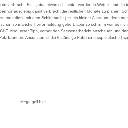
ächte verbracht. Einzig das etwas schlechter werdende Wetter und die 
aben wir ausgiebig damit verbracht die restlichen Monate zu planen. 
ofern man diese mit dem Schiff macht ) ist ein kleiner Alptraum, denn 
ff schon so manche Horrormeldung gehört, aber so schlimm war es nicht.
CHT. Also unser Tipp, vorher den Seewetterbericht anschauen und da
Pelz brennen. Ansonsten ist die 6 stündige Fahrt eine super Sache ( 
Mega geil hier