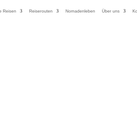
e Reisen
Reiserouten
Nomadenleben
Über uns
Ko