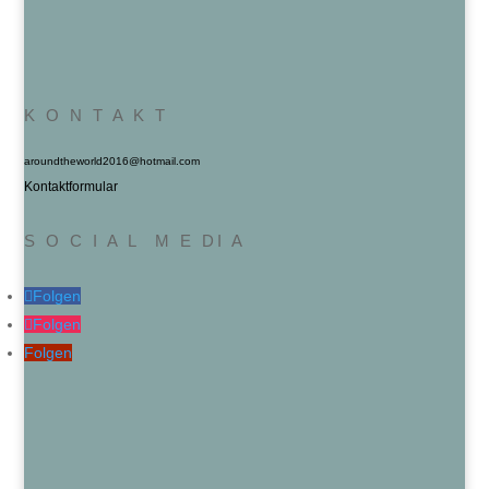
K O N T A K T
aroundtheworld2016@hotmail.com
Kontaktformular
S O C I A L M E DI A
Folgen
Folgen
Folgen