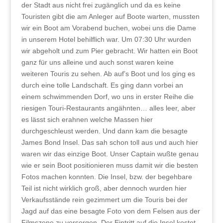
der Stadt aus nicht frei zugänglich und da es keine
Touristen gibt die am Anleger auf Boote warten, mussten
wir ein Boot am Vorabend buchen, wobei uns die Dame
in unserem Hotel behilflich war. Um 07:30 Uhr wurden
wir abgeholt und zum Pier gebracht. Wir hatten ein Boot
ganz für uns alleine und auch sonst waren keine
weiteren Touris zu sehen. Ab auf’s Boot und los ging es
durch eine tolle Landschaft. Es ging dann vorbei an
einem schwimmenden Dorf, wo uns in erster Reihe die
riesigen Touri-Restaurants angähnten… alles leer, aber
es lässt sich erahnen welche Massen hier
durchgeschleust werden. Und dann kam die besagte
James Bond Insel. Das sah schon toll aus und auch hier
waren wir das einzige Boot. Unser Captain wußte genau
wie er sein Boot positionieren muss damit wir die besten
Fotos machen konnten. Die Insel, bzw. der begehbare
Teil ist nicht wirklich groß, aber dennoch wurden hier
Verkaufsstände rein gezimmert um die Touris bei der
Jagd auf das eine besagte Foto von dem Felsen aus der
Filmszene zu versorgen. Der Eintritt auf die Insel kostet