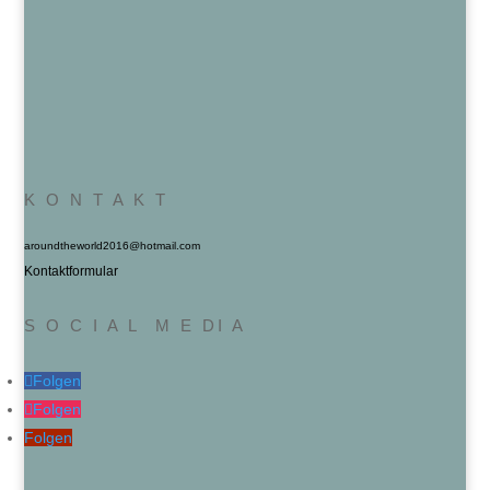
K O N T A K T
aroundtheworld2016@hotmail.com
Kontaktformular
S O C I A L M E DI A
Folgen
Folgen
Folgen