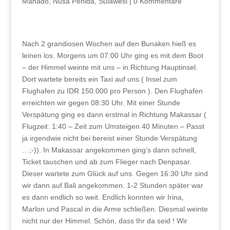
Manado
,
Nusa Penida
,
Sulawesi
|
0 Kommentare
Nach 2 grandiosen Wochen auf den Bunaken hieß es
leinen los. Morgens um 07:00 Uhr ging es mit dem Boot
– der Himmel weinte mit uns – in Richtung Hauptinsel.
Dort wartete bereits ein Taxi auf uns ( Insel zum
Flughafen zu IDR 150.000 pro Person ). Den Flughafen
erreichten wir gegen 08:30 Uhr. Mit einer Stunde
Verspätung ging es dann erstmal in Richtung Makassar (
Flugzeit: 1:40 – Zeit zum Umsteigen 40 Minuten – Passt
ja irgendwie nicht bei bereist einer Stunde Verspätung
…;-)). In Makassar angekommen ging’s dann schnell,
Ticket tauschen und ab zum Flieger nach Denpasar.
Dieser wartete zum Glück auf uns. Gegen 16:30 Uhr sind
wir dann auf Bali angekommen. 1-2 Stunden später war
es dann endlich so weit. Endlich konnten wir Irina,
Marlon und Pascal in die Arme schließen. Diesmal weinte
nicht nur der Himmel. Schön, dass Ihr da seid ! Wir