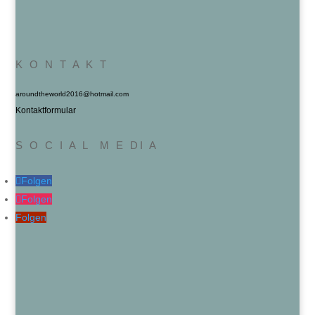
K O N T A K T
aroundtheworld2016@hotmail.com
Kontaktformular
S O C I A L M E DI A
Folgen
Folgen
Folgen