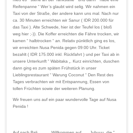
Reifenpanne “ Wer’s glaubt wird selig. Wir nahmen ein
Taxi von der Straße, der andere kann uns mal. Nach nur
ca. 30 Minuten erreichten wir Sanur ( IDR 200.000 für
das Taxi ). Alte Schwede, hier ist der Teufel los ( bloß
weg hier ;-)). Die Koffer erreichten die Fähre trocken, wir
kamen “ halbtrocken “ an. Relativ pünktlich ging es los,
wir erreichten Nusa Penida gegen 09:00 Uhr. Ticket
bezahlt ( IDR 175.000 inkl. Rückfahrt ) und per Taxi ab in
unsere Unterkunft “ Wabitaka „. Kurz einrichten, duschen
dann ging es zum späten Frühstück in unser
Lieblingsrestaurant “ Warung Coconut “ Den Rest des
Tages verbrachten wir mit Entspannung, Essen von
tollen Früchten sowie der weiteren Planung.
Wir freuen uns auf ein paar wundervolle Tage auf Nusa
Penida !
Auf nach Bali
Willkommen auf
Juhuuu, die "