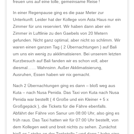
freuen uns auf eine tolle, gemeinsame Reise !
In einer Regenpause ging es die paar Meter zur
Unterkunft. Leider hat der Kollege vom Asta Haus nur ein
Zimmer für uns reserviert. Wir haben dann aber ein
Zimmer in Luftlinie zu den Gaebels von 20 Metern
gefunden. Nicht ganz optimal, aber nicht so schlimm. Wir
waren einen ganzen Tag ( 2 Übernachtungen ) auf Bali
um uns ein wenig zu akklimatisieren. Bei unserem letzten
Kurzbesuch auf Bali fanden wir es schon voll, aber
diesmal…… Wahnsinn. Außer Akklimatisierung,
Ausruhen, Essen haben wir nix gemacht.
Nach 2 Übernachtungen ging es dann – bloß weg aus
Kuta – nach Nusa Penida. Das Taxi von Kuta nach Nusa
Penida war bestellt ( 4 Große und ein Kleiner + 5 x
Großgepäck ), die Tickets für die Fähre ebenfalls.
Abfährt der Fähre von Sanur um 08:00 Uhr, also ging es
früh raus. Das Taxi hatten wir für 07:00 Uhr bestellt, von
dem Kollegen weit und breit nichts zu sehen. Zunächst
hieß es “ stehe an der Tankstelle “ und dann “ habe eine