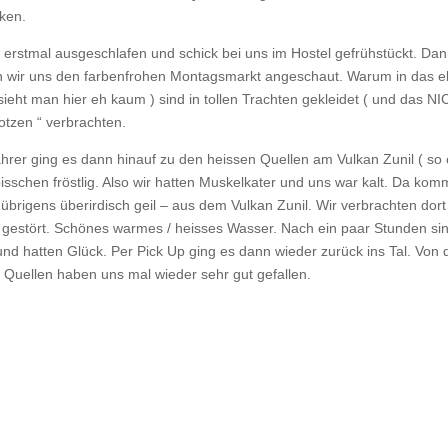
ken.
erstmal ausgeschlafen und schick bei uns im Hostel gefrühstückt. Dan
ben wir uns den farbenfrohen Montagsmarkt angeschaut. Warum in das e
eht man hier eh kaum ) sind in tollen Trachten gekleidet ( und das NICH
otzen “ verbrachten.
er ging es dann hinauf zu den heissen Quellen am Vulkan Zunil ( so 
isschen fröstlig. Also wir hatten Muskelkater und uns war kalt. Da ko
übrigens überirdisch geil – aus dem Vulkan Zunil. Wir verbrachten dort
t gestört. Schönes warmes / heisses Wasser. Nach ein paar Stunden sin
nd hatten Glück. Per Pick Up ging es dann wieder zurück ins Tal. Von
Quellen haben uns mal wieder sehr gut gefallen.