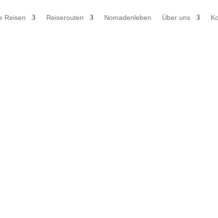
e Reisen
Reiserouten
Nomadenleben
Über uns
Ko