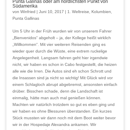
Punta Galinas oder am nördlichsten Punkt von
Südamerika
von
Winfried
|
Juni 10, 2017
|
1. Weltreise
,
Kolumbien
,
Punta Gallinas
Um 5 Uhr in der Früh wurden wir von unserem Fahrer
„Bienvenidos“ abgeholt – ja, der Kollege heißt wirklich
„Willkommen“. Mit vier weiteren Reisenden ging es
wieder quer durch die Wüste, eine extrem ruckelige
Angelegenheit. Langsam fahren geht hier irgendwie
nicht, wir haben es schon in Cabo festgestellt, die heizen
alle wie die Irren. Die Autos sind eh schon Schrott und
die Insassen sind ja nicht so wichtig! Mit Glück wird vor
einem Schlagloch abrupt abgebremst, ansonsten einfach
drüber. Bisschen schade, denn die Landschaft ist
einmalig, hätte man auch mal genießen können.
Machten wir natürlich trotzdem so gut es eben ging und
wir haben es ohne Blessuren überstanden. Ein kurzes
Stück mussten wir dann noch mit dem Boot weiter bevor
wir in der Hospedaje Alexandra ankamen. Wir