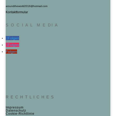
aroundtheworld2016@hotmail.com
Kontaktformular
S O C I A L M E DI A
Folgen
Folgen
Folgen
R E C H T L I C H E S
Impressum
Datenschutz
Cookie‑Richtlinie