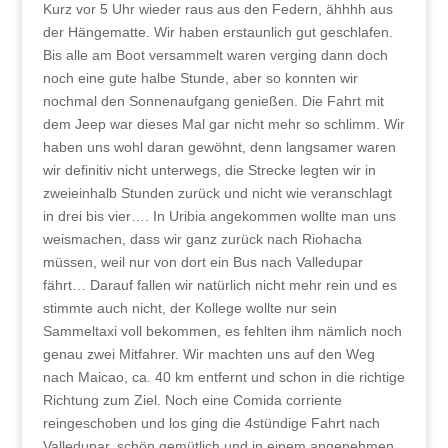
Kurz vor 5 Uhr wieder raus aus den Federn, ähhhh aus
der Hängematte. Wir haben erstaunlich gut geschlafen.
Bis alle am Boot versammelt waren verging dann doch
noch eine gute halbe Stunde, aber so konnten wir
nochmal den Sonnenaufgang genießen. Die Fahrt mit
dem Jeep war dieses Mal gar nicht mehr so schlimm. Wir
haben uns wohl daran gewöhnt, denn langsamer waren
wir definitiv nicht unterwegs, die Strecke legten wir in
zweieinhalb Stunden zurück und nicht wie veranschlagt
in drei bis vier…. In Uribia angekommen wollte man uns
weismachen, dass wir ganz zurück nach Riohacha
müssen, weil nur von dort ein Bus nach Valledupar
fährt… Darauf fallen wir natürlich nicht mehr rein und es
stimmte auch nicht, der Kollege wollte nur sein
Sammeltaxi voll bekommen, es fehlten ihm nämlich noch
genau zwei Mitfahrer. Wir machten uns auf den Weg
nach Maicao, ca. 40 km entfernt und schon in die richtige
Richtung zum Ziel. Noch eine Comida corriente
reingeschoben und los ging die 4stündige Fahrt nach
Valledupar, schön gemütlich und in einem angenehmen