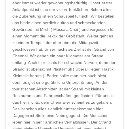
aber immer wieder gewöhnungsbedürftig. Unser erster
Anlaufpunkt ist eine der vielen Teeküchen. Schon allein
die Zubereitung ist ein Schauspiel für sich. Wir bestellen
uns beide einen herrlich duften und schmeckenden
Gewürztee mit Milch ( Massala Chai ) und vergessen für
einen Moment die Hektik der Großstadt. Weiter geht es
zu einem Tempel, der aber über die Mittagszeit
geschlossen hat. Unser nächstes Ziel ist der Strand von
Chennai. Wir gehen ein paar Kilometer am Strand
entlang. Auch hier nichts für schwache Nerven, denn der
Strand ist übersät mit Plastikmüll ( Überall liegen Plastik
Kleinteile herum ). Baden sollte man hier auch nicht,
denn es gibt eine gefährliche Unterströmung. An den
touristischen Abschnitten ist der Strand mit kleinen
Restaurants und Fahrgeschäften gepflastert. Für uns ist
das hier nichts, dem Chennai’er scheint es zu gefallen.
Das ist schon alles ziemlich runtergekommen hier.
Dagegen ist Steilo eine Nobelgegend. Die Menschen
leben hier in sehr ärmlichen Verhältnissen. Der Strand
bietet einigen Menschen Unterschlupf, man wohnt /