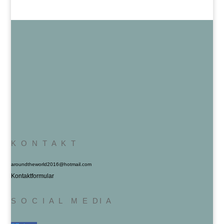
K O N T A K T
aroundtheworld2016@hotmail.com
Kontaktformular
S O C I A L M E DI A